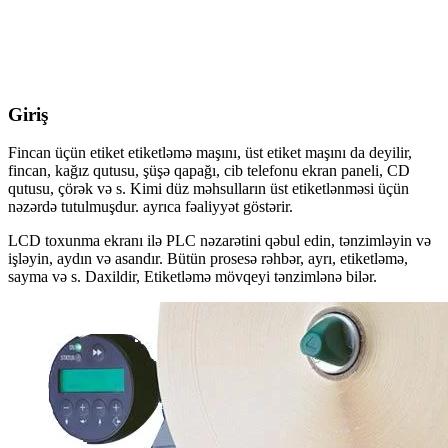
Giriş
Fincan üçün etiket etiketləmə maşını, üst etiket maşını da deyilir,
fincan, kağız qutusu, şüşə qapağı, cib telefonu ekran paneli, CD
qutusu, çörək və s. Kimi düz məhsulların üst etiketlənməsi üçün
nəzərdə tutulmuşdur. ayrıca fəaliyyət göstərir.
LCD toxunma ekranı ilə PLC nəzarətini qəbul edin, tənzimləyin və
işləyin, aydın və asandır. Bütün prosesə rəhbər, ayrı, etiketləmə,
sayma və s. Daxildir, Etiketləmə mövqeyi tənzimlənə bilər.