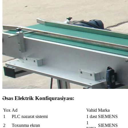
Əsas Elektrik Konfiqurasiyası:
Yox
Ad
Vahid
Marka
1
PLC nəzarət sistemi
1 dəst
SIEMENS
1
2
Toxunma ekran
SIEMENS
parça