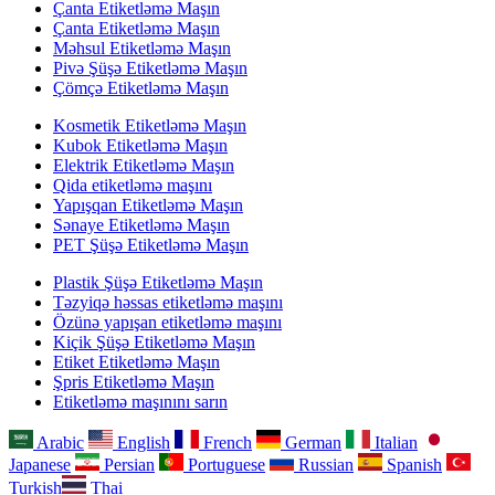
Çanta Etiketləmə Maşın
Çanta Etiketləmə Maşın
Məhsul Etiketləmə Maşın
Pivə Şüşə Etiketləmə Maşın
Çömçə Etiketləmə Maşın
Kosmetik Etiketləmə Maşın
Kubok Etiketləmə Maşın
Elektrik Etiketləmə Maşın
Qida etiketləmə maşını
Yapışqan Etiketləmə Maşın
Sənaye Etiketləmə Maşın
PET Şüşə Etiketləmə Maşın
Plastik Şüşə Etiketləmə Maşın
Təzyiqə həssas etiketləmə maşını
Özünə yapışan etiketləmə maşını
Kiçik Şüşə Etiketləmə Maşın
Etiket Etiketləmə Maşın
Şpris Etiketləmə Maşın
Etiketləmə maşınını sarın
Arabic
English
French
German
Italian
Japanese
Persian
Portuguese
Russian
Spanish
Turkish
Thai