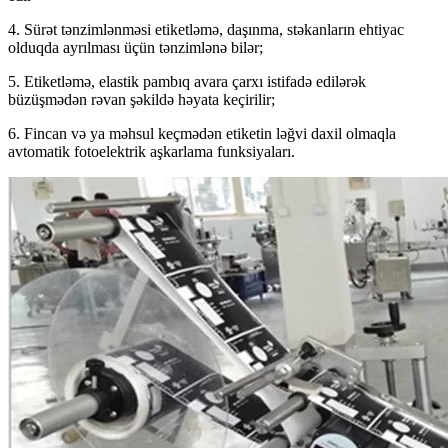
4. Sürət tənzimlənməsi etiketləmə, daşınma, stəkanların ehtiyac
olduqda ayrılması üçün tənzimlənə bilər;
5. Etiketləmə, elastik pambıq avara çarxı istifadə edilərək
büzüşmədən rəvan şəkildə həyata keçirilir;
6. Fincan və ya məhsul keçmədən etiketin ləğvi daxil olmaqla
avtomatik fotoelektrik aşkarlama funksiyaları.