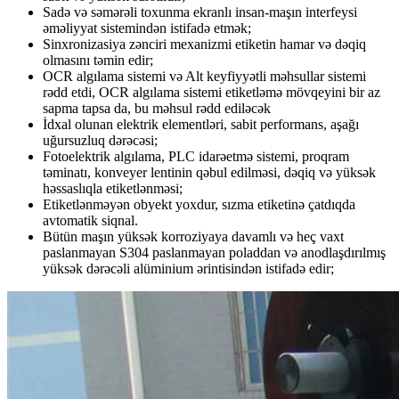
Sadə və səmərəli toxunma ekranlı insan-maşın interfeysi
əməliyyat sistemindən istifadə etmək;
Sinxronizasiya zənciri mexanizmi etiketin hamar və dəqiq
olmasını təmin edir;
OCR algılama sistemi və Alt keyfiyyətli məhsullar sistemi
rədd etdi, OCR algılama sistemi etiketləmə mövqeyini bir az
sapma tapsa da, bu məhsul rədd ediləcək
İdxal olunan elektrik elementləri, sabit performans, aşağı
uğursuzluq dərəcəsi;
Fotoelektrik algılama, PLC idarəetmə sistemi, proqram
təminatı, konveyer lentinin qəbul edilməsi, dəqiq və yüksək
həssaslıqla etiketlənməsi;
Etiketlənməyən obyekt yoxdur, sızma etiketinə çatdıqda
avtomatik siqnal.
Bütün maşın yüksək korroziyaya davamlı və heç vaxt
paslanmayan S304 paslanmayan poladdan və anodlaşdırılmış
yüksək dərəcəli alüminium ərintisindən istifadə edir;