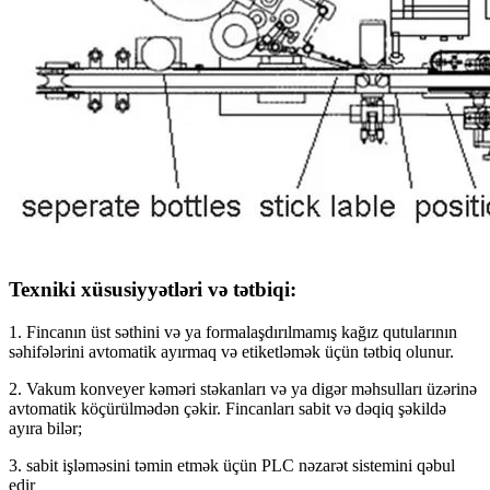
Texniki xüsusiyyətləri və tətbiqi:
1. Fincanın üst səthini və ya formalaşdırılmamış kağız qutularının
səhifələrini avtomatik ayırmaq və etiketləmək üçün tətbiq olunur.
2. Vakum konveyer kəməri stəkanları və ya digər məhsulları üzərinə
avtomatik köçürülmədən çəkir. Fincanları sabit və dəqiq şəkildə
ayıra bilər;
3. sabit işləməsini təmin etmək üçün PLC nəzarət sistemini qəbul
edir