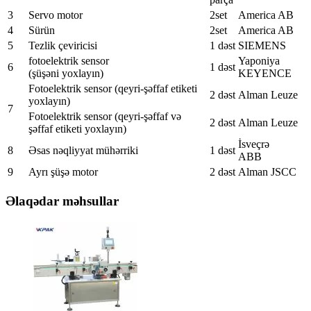
3
Servo motor
2set
America AB
4
Sürün
2set
America AB
5
Tezlik çeviricisi
1 dəst
SIEMENS
fotoelektrik sensor
Yaponiya
6
1 dəst
(şüşəni yoxlayın)
KEYENCE
Fotoelektrik sensor (qeyri-şəffaf etiketi
2 dəst
Alman Leuze
yoxlayın)
7
Fotoelektrik sensor (qeyri-şəffaf və
2 dəst
Alman Leuze
şəffaf etiketi yoxlayın)
İsveçrə
8
Əsas nəqliyyat mühərriki
1 dəst
ABB
9
Ayrı şüşə motor
2 dəst
Alman JSCC
Əlaqədar məhsullar