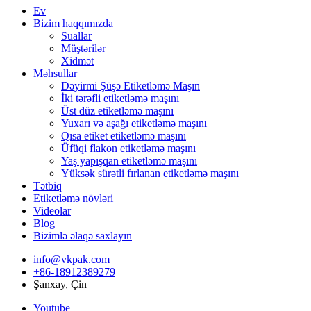
Ev
Bizim haqqımızda
Suallar
Müştərilər
Xidmət
Məhsullar
Dəyirmi Şüşə Etiketləmə Maşın
İki tərəfli etiketləmə maşını
Üst düz etiketləmə maşını
Yuxarı və aşağı etiketləmə maşını
Qısa etiket etiketləmə maşını
Üfüqi flakon etiketləmə maşını
Yaş yapışqan etiketləmə maşını
Yüksək sürətli fırlanan etiketləmə maşını
Tətbiq
Etiketləmə növləri
Videolar
Blog
Bizimlə əlaqə saxlayın
info@vkpak.com
+86-18912389279
Şanxay, Çin
Youtube