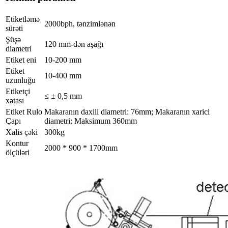
Etiketləmə
2000bph, tənzimlənən
sürəti
Şüşə
120 mm-dən aşağı
diametri
Etiket eni
10-200 mm
Etiket
10-400 mm
uzunluğu
Etiketçi
≤ ± 0,5 mm
xətası
Etiket Rulo
Makaranın daxili diametri: 76mm; Makaranın xarici
Çapı
diametri: Maksimum 360mm
Xalis çəki
300kg
Kontur
2000 * 900 * 1700mm
ölçüləri