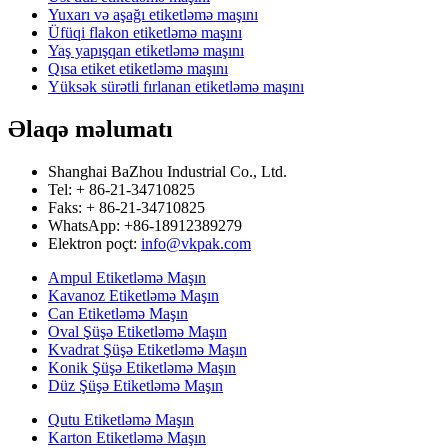
Yuxarı və aşağı etiketləmə maşını
Üfüqi flakon etiketləmə maşını
Yaş yapışqan etiketləmə maşını
Qısa etiket etiketləmə maşını
Yüksək sürətli fırlanan etiketləmə maşını
Əlaqə məlumatı
Shanghai BaZhou Industrial Co., Ltd.
Tel: + 86-21-34710825
Faks: + 86-21-34710825
WhatsApp: +86-18912389279
Elektron poçt:
info@vkpak.com
Ampul Etiketləmə Maşın
Kavanoz Etiketləmə Maşın
Can Etiketləmə Maşın
Oval Şüşə Etiketləmə Maşın
Kvadrat Şüşə Etiketləmə Maşın
Konik Şüşə Etiketləmə Maşın
Düz Şüşə Etiketləmə Maşın
Qutu Etiketləmə Maşın
Karton Etiketləmə Maşın