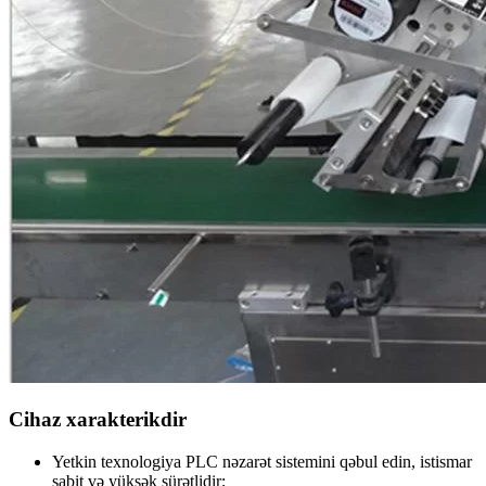
Cihaz xarakterikdir
Yetkin texnologiya PLC nəzarət sistemini qəbul edin, istismar
sabit və yüksək sürətlidir;