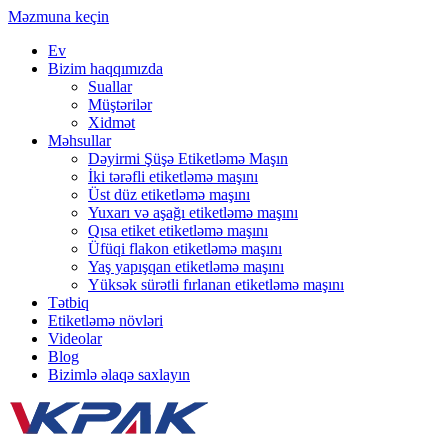
Məzmuna keçin
Ev
Bizim haqqımızda
Suallar
Müştərilər
Xidmət
Məhsullar
Dəyirmi Şüşə Etiketləmə Maşın
İki tərəfli etiketləmə maşını
Üst düz etiketləmə maşını
Yuxarı və aşağı etiketləmə maşını
Qısa etiket etiketləmə maşını
Üfüqi flakon etiketləmə maşını
Yaş yapışqan etiketləmə maşını
Yüksək sürətli fırlanan etiketləmə maşını
Tətbiq
Etiketləmə növləri
Videolar
Blog
Bizimlə əlaqə saxlayın