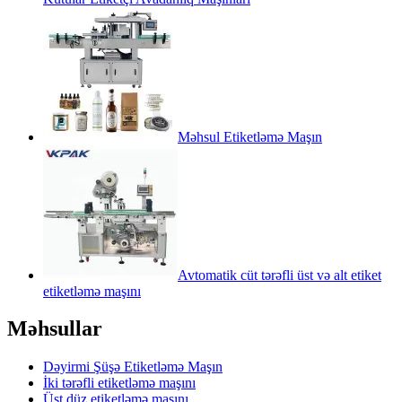
Məhsul Etiketləmə Maşın
Avtomatik cüt tərəfli üst və alt etiket
etiketləmə maşını
Məhsullar
Dəyirmi Şüşə Etiketləmə Maşın
İki tərəfli etiketləmə maşını
Üst düz etiketləmə maşını