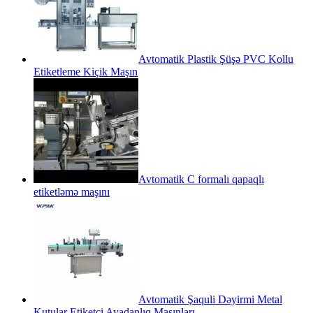
Avtomatik Plastik Şüşə PVC Kollu
Etiketleme Kiçik Maşın
Avtomatik C formalı qapaqlı
etiketləmə maşını
Avtomatik Şaquli Dəyirmi Metal
Kutular Etiketçi Avadanlıq Maşınları