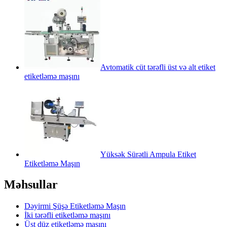
Avtomatik cüt tərəfli üst və alt etiket
etiketləmə maşını
Yüksək Sürətli Ampula Etiket
Etiketləmə Maşın
Məhsullar
Dəyirmi Şüşə Etiketləmə Maşın
İki tərəfli etiketləmə maşını
Üst düz etiketləmə maşını