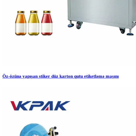
Öz-özünə yapışan stiker düz karton qutu etiketləmə maşını