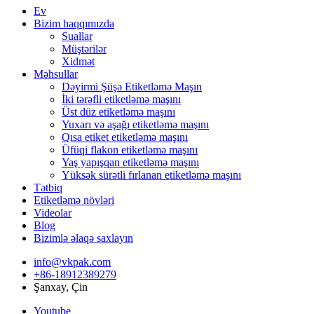
Ev
Bizim haqqımızda
Suallar
Müştərilər
Xidmət
Məhsullar
Dəyirmi Şüşə Etiketləmə Maşın
İki tərəfli etiketləmə maşını
Üst düz etiketləmə maşını
Yuxarı və aşağı etiketləmə maşını
Qısa etiket etiketləmə maşını
Üfüqi flakon etiketləmə maşını
Yaş yapışqan etiketləmə maşını
Yüksək sürətli fırlanan etiketləmə maşını
Tətbiq
Etiketləmə növləri
Videolar
Blog
Bizimlə əlaqə saxlayın
info@vkpak.com
+86-18912389279
Şanxay, Çin
Youtube