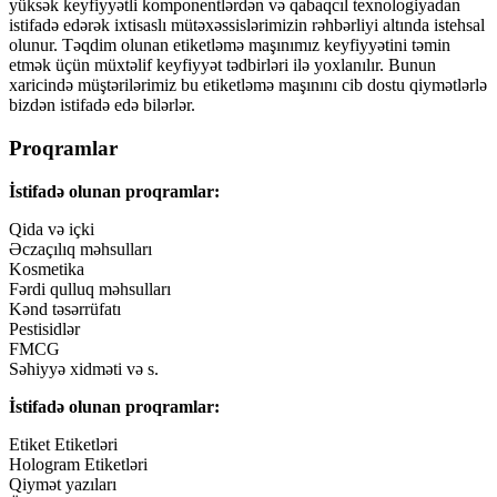
yüksək keyfiyyətli komponentlərdən və qabaqcıl texnologiyadan
istifadə edərək ixtisaslı mütəxəssislərimizin rəhbərliyi altında istehsal
olunur. Təqdim olunan etiketləmə maşınımız keyfiyyətini təmin
etmək üçün müxtəlif keyfiyyət tədbirləri ilə yoxlanılır. Bunun
xaricində müştərilərimiz bu etiketləmə maşınını cib dostu qiymətlərlə
bizdən istifadə edə bilərlər.
Proqramlar
İstifadə olunan proqramlar:
Qida və içki
Əczaçılıq məhsulları
Kosmetika
Fərdi qulluq məhsulları
Kənd təsərrüfatı
Pestisidlər
FMCG
Səhiyyə xidməti və s.
İstifadə olunan proqramlar:
Etiket Etiketləri
Hologram Etiketləri
Qiymət yazıları