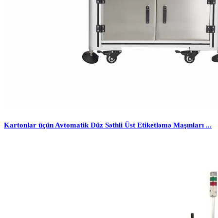
Kartonlar üçün Avtomatik Düz Səthli Üst Etiketləmə Maşınları ...