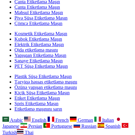
Çanta Etiketləmə Maşın
Çanta Etiketləmə Maşın
Məhsul Etiketləmə Maşın
Pivə Şüşə Etiketləmə Maşın
Çömçə Etiketləmə Maşın
Kosmetik Etiketləmə Maşın
Kubok Etiketləmə Maşın
Elektrik Etiketləmə Maşın
Qida etiketləmə maşını
Yapışqan Etiketləmə Maşın
Sənaye Etiketləmə Maşın
PET Şüşə Etiketləmə Maşın
Plastik Şüşə Etiketləmə Maşın
Təzyiqə həssas etiketləmə maşını
Özünə yapışan etiketləmə maşını
Kiçik Şüşə Etiketləmə Maşın
Etiket Etiketləmə Maşın
Şpris Etiketləmə Maşın
Etiketləmə maşınını sarın
Arabic
English
French
German
Italian
Japanese
Persian
Portuguese
Russian
Spanish
Turkish
Thai