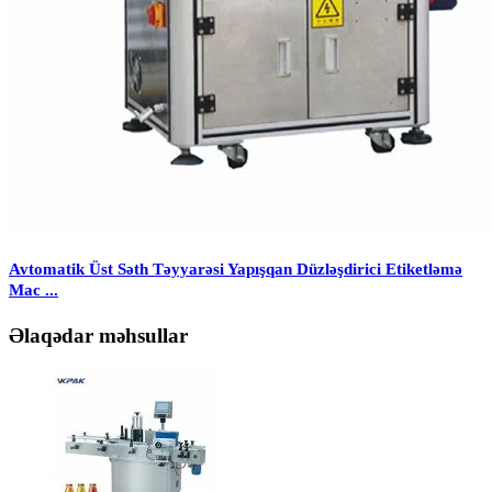
Avtomatik Üst Səth Təyyarəsi Yapışqan Düzləşdirici Etiketləmə
Mac ...
Əlaqədar məhsullar