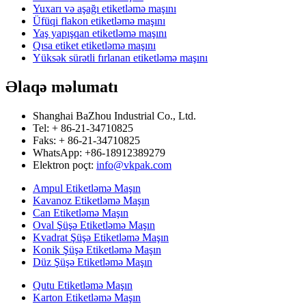
Yuxarı və aşağı etiketləmə maşını
Üfüqi flakon etiketləmə maşını
Yaş yapışqan etiketləmə maşını
Qısa etiket etiketləmə maşını
Yüksək sürətli fırlanan etiketləmə maşını
Əlaqə məlumatı
Shanghai BaZhou Industrial Co., Ltd.
Tel: + 86-21-34710825
Faks: + 86-21-34710825
WhatsApp: +86-18912389279
Elektron poçt:
info@vkpak.com
Ampul Etiketləmə Maşın
Kavanoz Etiketləmə Maşın
Can Etiketləmə Maşın
Oval Şüşə Etiketləmə Maşın
Kvadrat Şüşə Etiketləmə Maşın
Konik Şüşə Etiketləmə Maşın
Düz Şüşə Etiketləmə Maşın
Qutu Etiketləmə Maşın
Karton Etiketləmə Maşın