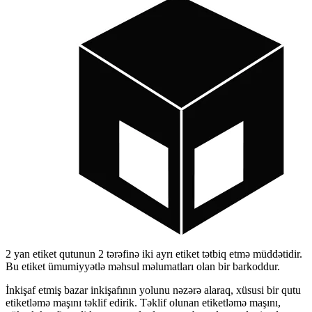
2 yan etiket qutunun 2 tərəfinə iki ayrı etiket tətbiq etmə müddətidir.
Bu etiket ümumiyyətlə məhsul məlumatları olan bir barkoddur.
İnkişaf etmiş bazar inkişafının yolunu nəzərə alaraq, xüsusi bir qutu
etiketləmə maşını təklif edirik. Təklif olunan etiketləmə maşını,