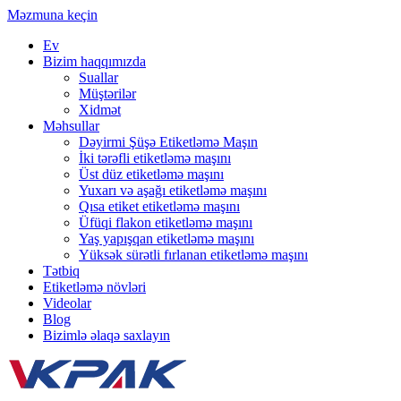
Məzmuna keçin
Ev
Bizim haqqımızda
Suallar
Müştərilər
Xidmət
Məhsullar
Dəyirmi Şüşə Etiketləmə Maşın
İki tərəfli etiketləmə maşını
Üst düz etiketləmə maşını
Yuxarı və aşağı etiketləmə maşını
Qısa etiket etiketləmə maşını
Üfüqi flakon etiketləmə maşını
Yaş yapışqan etiketləmə maşını
Yüksək sürətli fırlanan etiketləmə maşını
Tətbiq
Etiketləmə növləri
Videolar
Blog
Bizimlə əlaqə saxlayın