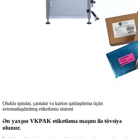
Oluklu qutular, çantalar və karton qablaşdırma üçün
avtomatlaşdırılmış etiketləmə sistemi
Ən yaxşısı VKPAK etiketləmə maşını ilə tövsiyə
olunur.