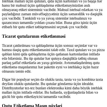
İstehlak malları üçün qutuları, qida üçün kartonları və ya başqa hər
hansı bir məhsul üçün qablaşdırma etiketləməyinizdən asılı
olmayaraq etiket sisteminiz vacibdir. Məhsul istehsal edərkən və ya
payladığınız zaman müvəffəqiyyətiniz üçün səmərəlilik və dəqiqlik
çox vacibdir. Təmkinli və ya yavaş sistemlər istehsalınızı və
qazancınızı tamamilə yoldan çıxara bilər. Buna görə işiniz üçün
etibarlı bir qutu etiket tətbiqetməsini seçmək çox vacibdir.
Ticarət qutularının etiketlənməsi
Ticarət çatdırılması və qablaşdırma üçün sonsuz seçimlər var və
hamısı dəqiq qutu etiketləməsini tələb edir. Taxıl qutuları və ya pizza
qabları kimi qida qablaşdırma üçün qatlanan kartonlardan istifadə
edə bilərsiniz. Bu tip qutular hər qutuya dəqiqliklə tətbiq olunan
parlaq şəffaf etiketlərlə ən yaxşı görünür. Avtomatlaşdırılmış qutu
etiketləmə maşınlarımız hər paketin eyni və istehlakçı üçün hazır
olmasını təmin edir.
Digər bir populyar seçim də oluklu taxta, taxta və ya kombinə taxta
deyilən oluklu qutulardır. Bu qutular göndərmə üçün idealdır.
Distribyutorlar tez-tez bunları elektronika kimi daha böyük istehlak
malları üçün istifadə edirlər. Bu hallarda, uyğunlaşdırıla bilən və
güclü bir qutu etiketləyicisi tamamilə vacibdir.
Qutu Etiketləmə Maşın növləri