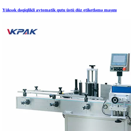
Yüksək dəqiqlikli avtomatik qutu üstü düz etiketləmə maşını