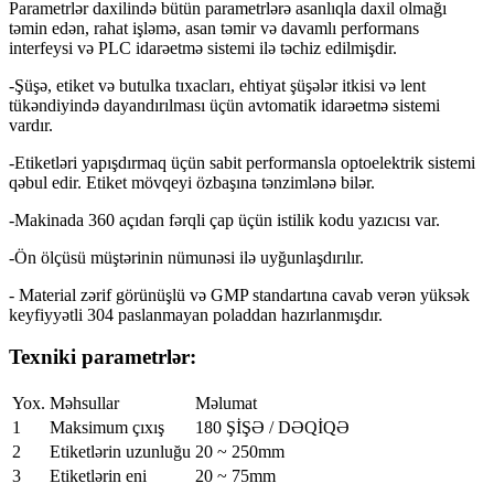
Parametrlər daxilində bütün parametrlərə asanlıqla daxil olmağı
təmin edən, rahat işləmə, asan təmir və davamlı performans
interfeysi və PLC idarəetmə sistemi ilə təchiz edilmişdir.
-Şüşə, etiket və butulka tıxacları, ehtiyat şüşələr itkisi və lent
tükəndiyində dayandırılması üçün avtomatik idarəetmə sistemi
vardır.
-Etiketləri yapışdırmaq üçün sabit performansla optoelektrik sistemi
qəbul edir. Etiket mövqeyi özbaşına tənzimlənə bilər.
-Makinada 360 açıdan fərqli çap üçün istilik kodu yazıcısı var.
-Ön ölçüsü müştərinin nümunəsi ilə uyğunlaşdırılır.
- Material zərif görünüşlü və GMP standartına cavab verən yüksək
keyfiyyətli 304 paslanmayan poladdan hazırlanmışdır.
Texniki parametrlər:
Yox.
Məhsullar
Məlumat
1
Maksimum çıxış
180 ŞİŞƏ / DƏQİQƏ
2
Etiketlərin uzunluğu
20 ~ 250mm
3
Etiketlərin eni
20 ~ 75mm