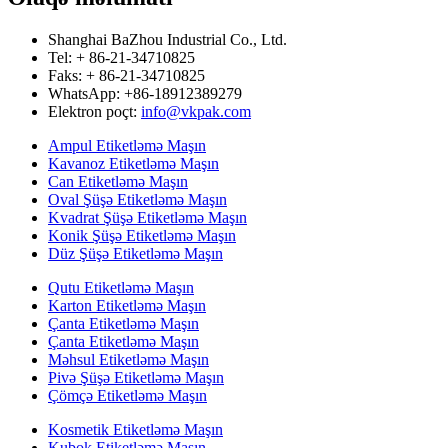
Shanghai BaZhou Industrial Co., Ltd.
Tel: + 86-21-34710825
Faks: + 86-21-34710825
WhatsApp: +86-18912389279
Elektron poçt:
info@vkpak.com
Ampul Etiketləmə Maşın
Kavanoz Etiketləmə Maşın
Can Etiketləmə Maşın
Oval Şüşə Etiketləmə Maşın
Kvadrat Şüşə Etiketləmə Maşın
Konik Şüşə Etiketləmə Maşın
Düz Şüşə Etiketləmə Maşın
Qutu Etiketləmə Maşın
Karton Etiketləmə Maşın
Çanta Etiketləmə Maşın
Çanta Etiketləmə Maşın
Məhsul Etiketləmə Maşın
Pivə Şüşə Etiketləmə Maşın
Çömçə Etiketləmə Maşın
Kosmetik Etiketləmə Maşın
Kubok Etiketləmə Maşın