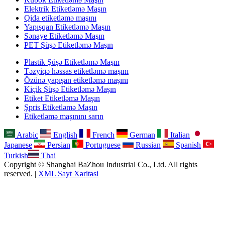
Elektrik Etiketləmə Maşın
Qida etiketləmə maşını
Yapışqan Etiketləmə Maşın
Sənaye Etiketləmə Maşın
PET Şüşə Etiketləmə Maşın
Plastik Şüşə Etiketləmə Maşın
Təzyiqə həssas etiketləmə maşını
Özünə yapışan etiketləmə maşını
Kiçik Şüşə Etiketləmə Maşın
Etiket Etiketləmə Maşın
Şpris Etiketləmə Maşın
Etiketləmə maşınını sarın
Arabic
English
French
German
Italian
Japanese
Persian
Portuguese
Russian
Spanish
Turkish
Thai
Copyright © Shanghai BaZhou Industrial Co., Ltd. All rights
reserved. |
XML Sayt Xəritəsi