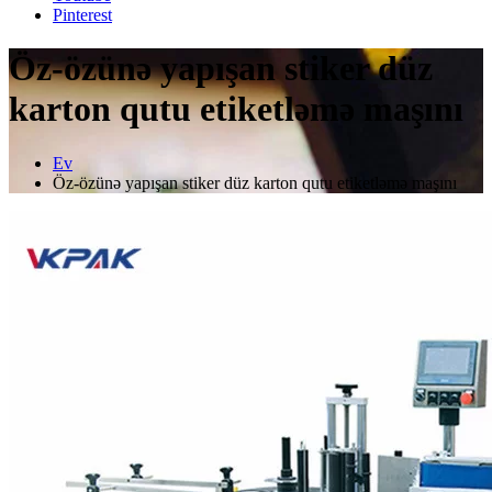
Pinterest
Öz-özünə yapışan stiker düz
karton qutu etiketləmə maşını
Ev
Öz-özünə yapışan stiker düz karton qutu etiketləmə maşını