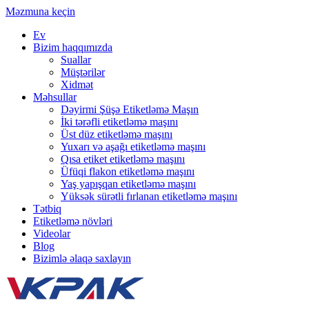
Məzmuna keçin
Ev
Bizim haqqımızda
Suallar
Müştərilər
Xidmət
Məhsullar
Dəyirmi Şüşə Etiketləmə Maşın
İki tərəfli etiketləmə maşını
Üst düz etiketləmə maşını
Yuxarı və aşağı etiketləmə maşını
Qısa etiket etiketləmə maşını
Üfüqi flakon etiketləmə maşını
Yaş yapışqan etiketləmə maşını
Yüksək sürətli fırlanan etiketləmə maşını
Tətbiq
Etiketləmə növləri
Videolar
Blog
Bizimlə əlaqə saxlayın