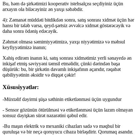
Bu, həm də şirkətimizi kooperativ istehsalçısı seçdiyiniz üçün
arxayın ola biləcəyiniz ən yaxşı səbəbdir.
4): Zəmanət müddəti bitdikdən sonra, satış sonrası xidmət üçün hər
hansı bir tələb varsa, qeyd-şərtsiz əvvəlcə xidmət göstərəcəyik və
daha sonra ödəniş edəcəyik.
Zəhmət olmasa səmimiyyətimizə, yaxşı niyyətimizə və məhsul
keyfiyyətimizə inanın;
Xahiş edirəm inanın ki, satış sonrası xidmətimiz yerli sənayedə ən
inkişaf etmiş səviyyəni təmsil etməlidir, çünki dərindən başa
düşürük: bu, bir şirkətin davamlı inkişafının açarıdır, rəqabət
qabiliyyətinin əksidir və diqqət çəkir!
Xüsusiyyətlər:
-Müxtəlif dəyirmi şüşə səthinin etiketlənməsi üçün uygundur
- Sensor gözünün ötürülməsi və etiketlənməsi üçün lazım olmayan
sonsuz dəyişkən sürət nəzarətini qəbul edir.
-Bu maşın elektrik və mexaniki cihazları sadə və məqbul bir
quruluşa və bir neçə qoruyucu cihaza birləşdirir. Qorumaq asandır.