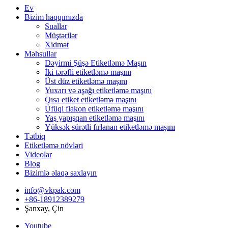
Ev
Bizim haqqımızda
Suallar
Müştərilər
Xidmət
Məhsullar
Dəyirmi Şüşə Etiketləmə Maşın
İki tərəfli etiketləmə maşını
Üst düz etiketləmə maşını
Yuxarı və aşağı etiketləmə maşını
Qısa etiket etiketləmə maşını
Üfüqi flakon etiketləmə maşını
Yaş yapışqan etiketləmə maşını
Yüksək sürətli fırlanan etiketləmə maşını
Tətbiq
Etiketləmə növləri
Videolar
Blog
Bizimlə əlaqə saxlayın
info@vkpak.com
+86-18912389279
Şanxay, Çin
Youtube