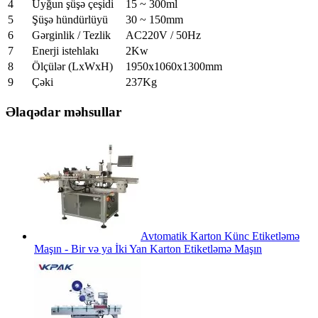
4
Uyğun şüşə çeşidi
15 ~ 300ml
5
Şüşə hündürlüyü
30 ~ 150mm
6
Gərginlik / Tezlik
AC220V / 50Hz
7
Enerji istehlakı
2Kw
8
Ölçülər (LxWxH)
1950x1060x1300mm
9
Çəki
237Kg
Əlaqədar məhsullar
Avtomatik Karton Künc Etiketləmə
Maşın - Bir və ya İki Yan Karton Etiketləmə Maşın