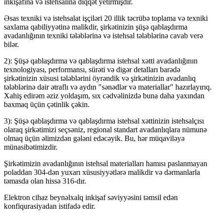
inkişafına və istehsalına diqqət yetirmişdir.
Əsas texniki və istehsalat işçiləri 20 illik təcrübə toplama və texniki
saxlama qabiliyyətinə malikdir, şirkətinizin şüşə qablaşdırma
avadanlığının texniki tələblərinə və istehsal tələblərinə cavab verə
bilər.
2): Şüşə qablaşdırma və qablaşdırma istehsal xətti avadanlığının
texnologiyası, performansı, sürəti və digər detalları barədə
şirkətinizin xüsusi tələblərini öyrəndik və şirkətinizin avadanlıq
tələblərinə dair ətraflı və aydın "sənədlər və materiallar" hazırlayırıq.
Xahiş edirəm əziz yoldaşım, sıx cədvəlinizdə buna daha yaxından
baxmaq üçün çətinlik çəkin.
3): Şüşə qablaşdırma və qablaşdırma istehsal xəttinizin istehsalçısı
olaraq şirkətimizi seçsəniz, regional standart avadanlıqlara nümunə
olmaq üçün əlimizdən gələni edəcəyik. Bu, hər müqaviləyə
münasibətimizdir.
Şirkətimizin avadanlığının istehsal materialları hamısı paslanmayan
poladdan 304-dən yuxarı xüsusiyyətlərə malikdir və dərmanlarla
təmasda olan hissə 316-dır.
Elektron cihaz beynəlxalq inkişaf səviyyəsini təmsil edən
konfiqurasiyadan istifadə edir.