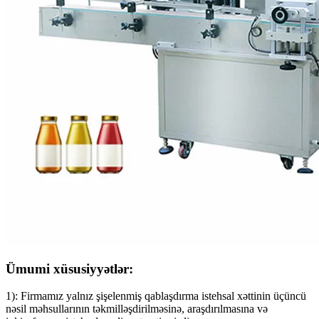
Ümumi xüsusiyyətlər:
1): Firmamız yalnız şişelenmiş qablaşdırma istehsal xəttinin üçüncü
nəsil məhsullarının təkmilləşdirilməsinə, araşdırılmasına və