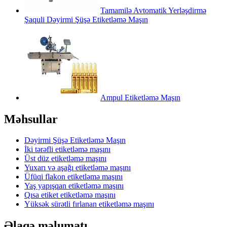
Tamamilə Avtomatik Yerləşdirmə
Şaquli Dəyirmi Şüşə Etiketləmə Maşın
Ampul Etiketləmə Maşın
Məhsullar
Dəyirmi Şüşə Etiketləmə Maşın
İki tərəfli etiketləmə maşını
Üst düz etiketləmə maşını
Yuxarı və aşağı etiketləmə maşını
Üfüqi flakon etiketləmə maşını
Yaş yapışqan etiketləmə maşını
Qısa etiket etiketləmə maşını
Yüksək sürətli fırlanan etiketləmə maşını
Əlaqə məlumatı