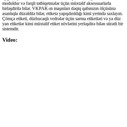
moduldur və fərqli tətbiqetmələr üçün müxtəlif aksessuarlarla
birləşdirilə bilər. VKPAK-ın maşınları dəqiq qabınızın ölçüsünə
asanlıqla düzəldilə bilər, etiketə yapışdırıldığı kimi yerində saxlayın.
Çömçə etiketi, düzbucaqlı vedrələr üçün sarma etiketləri və ya düz
yan etiketlər kimi müxtəlif etiket növlərini yerləşdirə bilən sürətli bir
sistemdir.
Video: