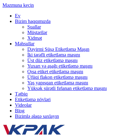
Məzmuna keçin
Ev
Bizim haqqımızda
Suallar
Müştərilər
Xidmət
Məhsullar
Dəyirmi Şüşə Etiketləmə Maşın
İki tərəfli etiketləmə maşını
Üst düz etiketləmə maşını
Yuxarı və aşağı etiketləmə maşını
Qısa etiket etiketləmə maşını
Üfüqi flakon etiketləmə maşını
Yaş yapışqan etiketləmə maşını
Yüksək sürətli fırlanan etiketləmə maşını
Tətbiq
Etiketləmə növləri
Videolar
Blog
Bizimlə əlaqə saxlayın