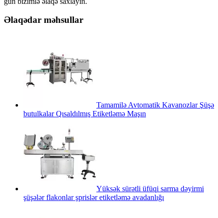
gün bizimlə əlaqə saxlayın.
Əlaqədar məhsullar
Tamamilə Avtomatik Kavanozlar Şüşə
butulkalar Qısaldılmış Etiketləmə Maşın
Yüksək sürətli üfüqi sarma dəyirmi
şüşələr flakonlar şprislər etiketləmə avadanlığı