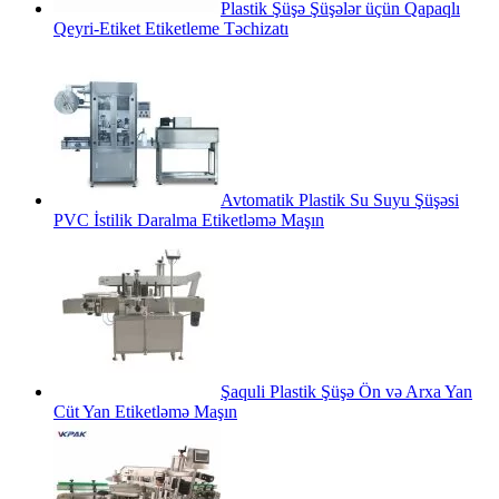
Plastik Şüşə Şüşələr üçün Qapaqlı
Qeyri-Etiket Etiketleme Təchizatı
Avtomatik Plastik Su Suyu Şüşəsi
PVC İstilik Daralma Etiketləmə Maşın
Şaquli Plastik Şüşə Ön və Arxa Yan
Cüt Yan Etiketləmə Maşın