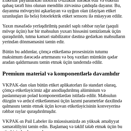
Etiketlər paylanarkən motorlu o-üzüklər hərəkət edir və etiketin
qabaq tərəfi hiss olunan mendilin zirvəsinə çatdıqda dayanır. Bu,
dayanma mövqeyini aşkarlayan və uyğun olan (dəyişən etiket
uzunluqları ilə belə) fotoelektrik etiket sensoru ilə müəyyən edilir.
Yaxın məsafədə yerləşdirilmiş paralel saplı rəhbər raylar (şaquli
mövqe üçün) hər bir məhsulun yuxarı hissəsini təmizləmək üçün
quraşdırılıb, tutma kəməri stabilizator dəstinə gedərkən məhsulların
yerindən dönməməsini təmin edir.
Bütün bu addımlar, çömçə etiketləmə prosesinizin tutumu
maksimum dərəcədə artırmasını və boş vaxtları mümkün qədər
aradan qaldırmasını təmin etmək üçün tandemdə edilir.
Premium material və komponentlərlə davamlıdır
VKPAK-dan olan bütün etiket aplikatorları ilə standart olaraq,
çömçə etiketləyicimiz ağır anodlaşdırılmış alüminium və
paslanmayan polad komponentlərdən istifadə edilir. Məhsulun
düzgün və ardıcıl etiketlənməsi üçün lazımi parametrlər daxilində
qalmasını təmin etmək üçün kovan etiketləyicisinin konveyerinə
rəhbər raylar quraşdırılmışdır.
VKPAK-ın Pail Labeler ilə müəssisənizdə ən yüksək əməliyyat
səmərəliliyini təmin edin. Başlamaq və təklif tələb etmək üçün bu