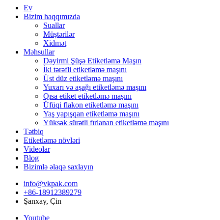
Ev
Bizim haqqımızda
Suallar
Müştərilər
Xidmət
Məhsullar
Dəyirmi Şüşə Etiketləmə Maşın
İki tərəfli etiketləmə maşını
Üst düz etiketləmə maşını
Yuxarı və aşağı etiketləmə maşını
Qısa etiket etiketləmə maşını
Üfüqi flakon etiketləmə maşını
Yaş yapışqan etiketləmə maşını
Yüksək sürətli fırlanan etiketləmə maşını
Tətbiq
Etiketləmə növləri
Videolar
Blog
Bizimlə əlaqə saxlayın
info@vkpak.com
+86-18912389279
Şanxay, Çin
Youtube