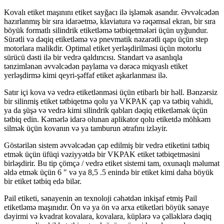
Kovalı etiket maşınını etiket sayğacı ilə işləmək asandır. Əvvəlcədən
hazırlanmış bir sıra idarəetmə, klaviatura və rəqəmsal ekran, bir sıra
böyük formatlı silindrik etiketləmə tətbiqetmələri üçün uyğundur.
Sürətli və dəqiq etiketləmə və pnevmatik nəzarətli qapı üçün step
motorlara malikdir. Optimal etiket yerləşdirilməsi üçün motorlu
sürücü dəsti ilə bir vedrə qaldırıcısı. Standart və asanlıqla
tənzimlənən əvvəlcədən paylama və dərəcə miqyaslı etiket
yerləşdirmə kimi qeyri-şəffaf etiket aşkarlanması ilə.
Satır içi kova və vedrə etiketlənməsi üçün etibarlı bir həll. Bənzərsiz
bir silinmiş etiket tətbiqetmə qolu ya VKPAK çap və tətbiq vahidi,
ya da şüşə və vedrə kimi silindrik qabları dəqiq etiketləmək üçün
tətbiq edin. Kəmərlə idarə olunan aplikator qolu etiketdə möhkəm
silmək üçün kovanın və ya tamburun ətrafını izləyir.
Göstərilən sistem əvvəlcədən çap edilmiş bir vedrə etiketini tətbiq
etmək üçün üfüqi vəziyyətdə bir VKPAK etiket tətbiqetməsini
birləşdirir. Bu tip çömçə / vedrə etiket sistemi tam, oxunaqlı məlumat
əldə etmək üçün 6 ″ və ya 8,5 .5 enində bir etiket kimi daha böyük
bir etiket tətbiq edə bilər.
Pail etiketi, sənayenin ən texnoloji cəhətdən inkişaf etmiş Pail
etiketləmə maşınıdır. Ön və ya ön və arxa etiketləri böyük sənaye
dəyirmi və kvadrat kovalara, kovalara, küplərə və çəlləklərə dəqiq