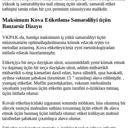
yüksək iş səmərəliliyinə nail olmaq üçün sürətli, səmərəli etiket
tətbiqini təmin edən bir çox premium xüsusiyyətə malikdir.
Maksimum Kova Etiketləmə Səmərəliliyi üçün
Bənzərsiz Dizayn
VKPAK-da, həmişə maksimum iş yükü səmərəliliyi üçün
müəssisənizin optimallaşdırılmasına kömək edəcək rejim və
metodlar axtarırıq. Kova etiketleyicimiz eyni metodologiyadan
istifadə edərək hazırlanmışdır.
Etiketçiyə bir neçə dəyişkən sürət, uzunmüddətli yemi kömək etmək
və daşımaq üçün bir neçə dəyişkən sürət, addım mühərrikli
mühərrikli o-ring kəmərləri daxil edən, hava silindrli, qısa hərəkətli,
əyilmə vakuum şəbəkəsi (təxminən 15 ″ uzunluq) əlavə edilmişdir. ,
yumşaq etiketlər. Muffin pərəstişkarları, vakuum istehsalında
səyahətin yayılması üçün etiketin quru tərəfini o-üzüklərə tutmaq
üçün istifadə olunur.
Kovalı etiketləyicidəki ızgaranın sonunda möhkəm, hiss olunmuş bir
silecek təsirçisi məhsulun səthinə toxunmaq üçün etiketi ilk əlavə
etmək üçün basmaq üçün istifadə olunur; etiket irəliləyən məhsul
tərəfindən şəbəkəni çıxardıqca əlavə olunur.