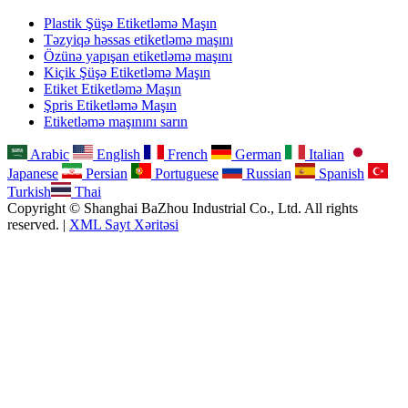
Plastik Şüşə Etiketləmə Maşın
Təzyiqə həssas etiketləmə maşını
Özünə yapışan etiketləmə maşını
Kiçik Şüşə Etiketləmə Maşın
Etiket Etiketləmə Maşın
Şpris Etiketləmə Maşın
Etiketləmə maşınını sarın
Arabic
English
French
German
Italian
Japanese
Persian
Portuguese
Russian
Spanish
Turkish
Thai
Copyright © Shanghai BaZhou Industrial Co., Ltd. All rights
reserved. |
XML Sayt Xəritəsi