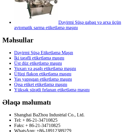
Dəyirmi Şüşə qabaq və arxa üçün
avtomatik sarma etiketləmə maşını
Məhsullar
Dəyirmi Şüşə Etiketləmə Maşın
İki tərəfli etiketləmə maşını
Üst düz etiketləmə maşını
Yuxarı və aşağı etiketləmə maşını
Üfüqi flakon etiketləmə maşını
Yaş yapışqan etiketləmə maşını
Qısa etiket etiketləmə maşını
Yüksək sürətli fırlanan etiketləmə maşını
Əlaqə məlumatı
Shanghai BaZhou Industrial Co., Ltd.
Tel: + 86-21-34710825
Faks: + 86-21-34710825
WhatsApp: +86-18912389279