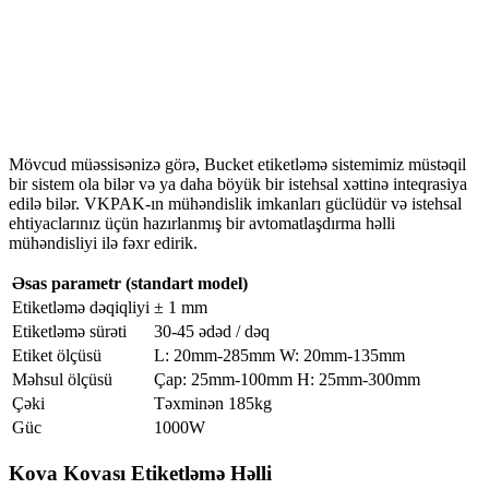
Mövcud müəssisənizə görə, Bucket etiketləmə sistemimiz müstəqil
bir sistem ola bilər və ya daha böyük bir istehsal xəttinə inteqrasiya
edilə bilər. VKPAK-ın mühəndislik imkanları güclüdür və istehsal
ehtiyaclarınız üçün hazırlanmış bir avtomatlaşdırma həlli
mühəndisliyi ilə fəxr edirik.
Əsas parametr (standart model)
Etiketləmə dəqiqliyi
± 1 mm
Etiketləmə sürəti
30-45 ədəd / dəq
Etiket ölçüsü
L: 20mm-285mm W: 20mm-135mm
Məhsul ölçüsü
Çap: 25mm-100mm H: 25mm-300mm
Çəki
Təxminən 185kg
Güc
1000W
Kova Kovası Etiketləmə Həlli