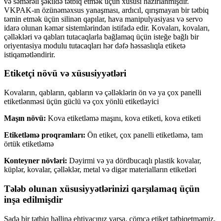
və səmərəli şəkildə tətbiq etmək üçün xüsusi hazırlanmışdır.
VKPAK-ın özünəməxsus yanaşması, ardıcıl, qırışmayan bir tətbiq
təmin etmək üçün silinən qapılar, hava manipulyasiyası və servo
idarə olunan kəmər sistemlərindən istifadə edir. Kovaları, kovaları,
çəlləkləri və qabları tutacaqlarla bağlamaq üçün isteğe bağlı bir
oriyentasiya modulu tutacaqları hər dəfə həssaslıqla etiketə
istiqamətləndirir.
Etiketçi növü və xüsusiyyətləri
Kovaların, qabların, qabların və çəlləklərin ön və ya çox panelli
etiketlənməsi üçün güclü və çox yönlü etiketləyici
Maşın növü:
Kova etiketləmə maşını, kova etiketi, kova etiketi
Etiketləmə proqramları:
Ön etiket, çox panelli etiketləmə, tam
örtük etiketləmə
Konteyner növləri:
Dəyirmi və ya dördbucaqlı plastik kovalar,
küplər, kovalar, çəlləklər, metal və digər materialların etiketləri
Tələb olunan xüsusiyyətlərinizi qarşılamaq üçün
inşa edilmişdir
Sadə bir tətbiq həllinə ehtiyacınız varsa, çömçə etiket tətbiqetməmiz,