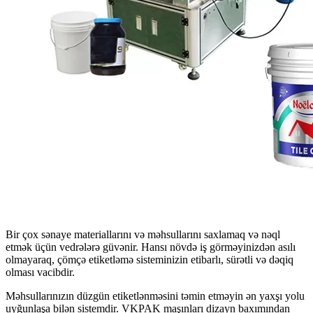
Bir çox sənaye materiallarını və məhsullarını saxlamaq və nəql
etmək üçün vedrələrə güvənir. Hansı növdə iş görməyinizdən asılı
olmayaraq, çömçə etiketləmə sisteminizin etibarlı, sürətli və dəqiq
olması vacibdir.
Məhsullarınızın düzgün etiketlənməsini təmin etməyin ən yaxşı yolu
uyğunlaşa bilən sistemdir. VKPAK maşınları dizayn baxımından