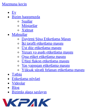
Məzmuna keçin
Ev
Bizim haqqımızda
Suallar
Müştərilər
Xidmət
Məhsullar
Dəyirmi Şüşə Etiketləmə Maşın
İki tərəfli etiketləmə maşını
Üst düz etiketləmə maşını
Yuxarı və aşağı etiketləmə maşını
Qısa etiket etiketləmə maşını
Üfüqi flakon etiketləmə maşını
Yaş yapışqan etiketləmə maşını
Yüksək sürətli fırlanan etiketləmə maşını
Tətbiq
Etiketləmə növləri
Videolar
Blog
Bizimlə əlaqə saxlayın