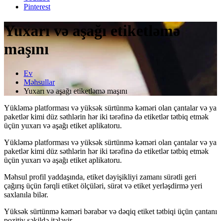
Pinterest
Yuxarı və aşağı etiketləmə
maşını
Ev
Məhsullar
Yuxarı və aşağı etiketləmə maşını
Yükləmə platforması və yüksək sürtünmə kəməri olan çantalar və ya
paketlər kimi düz səthlərin hər iki tərəfinə də etiketlər tətbiq etmək
üçün yuxarı və aşağı etiket aplikatoru.
Yükləmə platforması və yüksək sürtünmə kəməri olan çantalar və ya
paketlər kimi düz səthlərin hər iki tərəfinə də etiketlər tətbiq etmək
üçün yuxarı və aşağı etiket aplikatoru.
Məhsul profil yaddaşında, etiket dəyişikliyi zamanı sürətli geri
çağırış üçün fərqli etiket ölçüləri, sürət və etiket yerləşdirmə yeri
saxlanıla bilər.
Yüksək sürtünmə kəməri bərabər və dəqiq etiket tətbiqi üçün çantanı
pozitiv şəkildə itələyir.