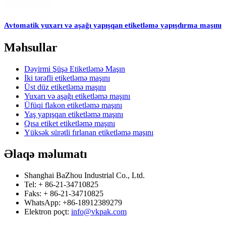
Avtomatik yuxarı və aşağı yapışqan etiketləmə yapışdırma maşını
Məhsullar
Dəyirmi Şüşə Etiketləmə Maşın
İki tərəfli etiketləmə maşını
Üst düz etiketləmə maşını
Yuxarı və aşağı etiketləmə maşını
Üfüqi flakon etiketləmə maşını
Yaş yapışqan etiketləmə maşını
Qısa etiket etiketləmə maşını
Yüksək sürətli fırlanan etiketləmə maşını
Əlaqə məlumatı
Shanghai BaZhou Industrial Co., Ltd.
Tel: + 86-21-34710825
Faks: + 86-21-34710825
WhatsApp: +86-18912389279
Elektron poçt:
info@vkpak.com