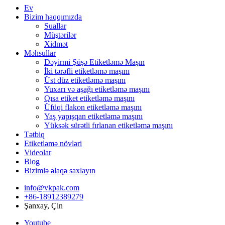
Ev
Bizim haqqımızda
Suallar
Müştərilər
Xidmət
Məhsullar
Dəyirmi Şüşə Etiketləmə Maşın
İki tərəfli etiketləmə maşını
Üst düz etiketləmə maşını
Yuxarı və aşağı etiketləmə maşını
Qısa etiket etiketləmə maşını
Üfüqi flakon etiketləmə maşını
Yaş yapışqan etiketləmə maşını
Yüksək sürətli fırlanan etiketləmə maşını
Tətbiq
Etiketləmə növləri
Videolar
Blog
Bizimlə əlaqə saxlayın
info@vkpak.com
+86-18912389279
Şanxay, Çin
Youtube