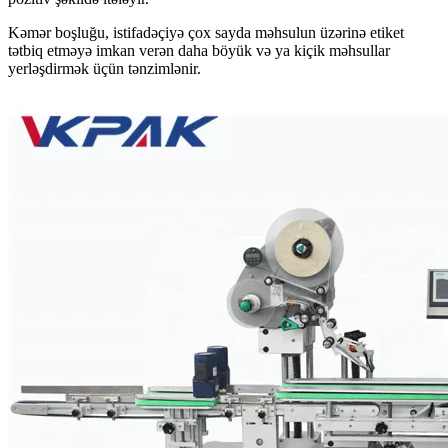
Kəmər boşluğu, istifadəçiyə çox sayda məhsulun üzərinə etiket
tətbiq etməyə imkan verən daha böyük və ya kiçik məhsullar
yerləşdirmək üçün tənzimlənir.