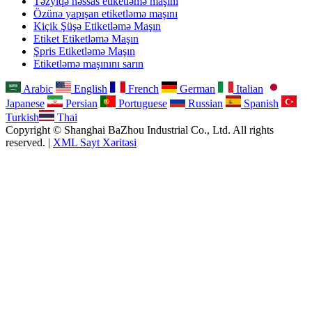
Təzyiqə həssas etiketləmə maşını
Özünə yapışan etiketləmə maşını
Kiçik Şüşə Etiketləmə Maşın
Etiket Etiketləmə Maşın
Şpris Etiketləmə Maşın
Etiketləmə maşınını sarın
Arabic
English
French
German
Italian
Japanese
Persian
Portuguese
Russian
Spanish
Turkish
Thai
Copyright © Shanghai BaZhou Industrial Co., Ltd. All rights
reserved. |
XML Sayt Xəritəsi