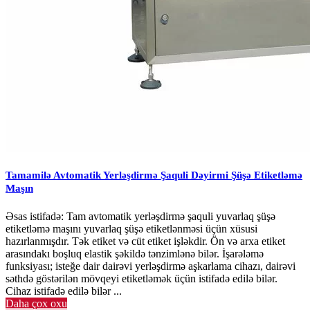
Tamamilə Avtomatik Yerləşdirmə Şaquli Dəyirmi Şüşə Etiketləmə
Maşın
Əsas istifadə: Tam avtomatik yerləşdirmə şaquli yuvarlaq şüşə
etiketləmə maşını yuvarlaq şüşə etiketlənməsi üçün xüsusi
hazırlanmışdır. Tək etiket və cüt etiket işləkdir. Ön və arxa etiket
arasındakı boşluq elastik şəkildə tənzimlənə bilər. İşarələmə
funksiyası; isteğe dair dairəvi yerləşdirmə aşkarlama cihazı, dairəvi
səthdə göstərilən mövqeyi etiketləmək üçün istifadə edilə bilər.
Cihaz istifadə edilə bilər ...
Daha çox oxu