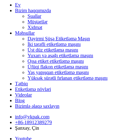
Ev
Bizim haqqımızda
Suallar
Müştərilər
Xidmət
Məhsullar
Dəyirmi Şüşə Etiketləmə Maşın
İki tərəfli etiketləmə maşını
Üst düz etiketləmə maşını
Yuxarı və aşağı etiketləmə maşını
Qısa etiket etiketləmə maşını
Üfüqi flakon etiketləmə maşını
Yaş yapışqan etiketləmə maşını
Yüksək sürətli fırlanan etiketləmə maşını
Tətbiq
Etiketləmə növləri
Videolar
Blog
Bizimlə əlaqə saxlayın
info@vkpak.com
+86-18912389279
Şanxay, Çin
Youtube