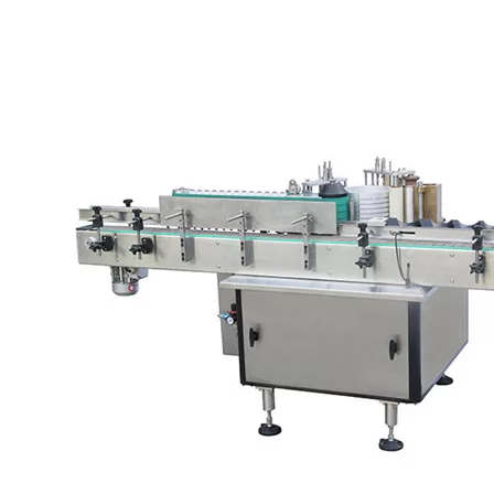
Yemək və içki məhsulları etiketləri geniş məqsədlərə xidmət edir.
Məsələn, bunlar məlumat vermək, satışları artırmaq, təzəliyi
göstərmək, məhsulların yenidən satılması və ya məhsul izlənməsinə
kömək etmək üçün istifadə edilə bilər. İstifadə olunan paketlərin
spektri də olduqca müxtəlifdir. Buraya yuvarlaq şüşələr, yastıq
çantaları, plastik qablar, qatlanan qutular, doypacks və alüminium-
karton kompozit qablar daxildir. İstehlakçı məlumatları və ya yüksək
keyfiyyətli şəffaf yazıları olan bir paketin, kompleks kitabça
etiketlərinin yenidən bağlanması üçün xüsusi etiketlərdən istifadə
etmək istəyirsinizsə, işə mükəmməl uyğunlaşdırılmış tətbiq
avadanlıqlarına ehtiyacınız var. Xüsusilə marka məhsulları bu cür
proseslər üçün ən yüksək dəqiqliyi tələb edir. Etiketləmə çətin
şərtlərdə baş verərsə, dəyişkən məlumatlarla nisbətən sadə etiketlərin
də tətbiqi çətin ola bilər.
Qida və içki sənayesində buna nəmli və soyuq səthlər, isti qablar və
ya hətta dondurulmuş məhsullar daxil ola bilər. İstifadəsi asanlığı və
geniş çeşiddə məhsulu işləmə qabiliyyəti ilə VKPAK etiketləmə
sistemləri qida və içki istehsalçılarının istənilən tələblərinə cavab
verə bilər. Sistemlər möhkəm və yüksək keyfiyyətli paslanmayan
poladdan hazırlanmışdır ki, bu da təmizlənməsini asanlaşdırır və
qida və içki sənayesinin tələblərinə cavab verir. Yazıcılar dəyişkən
məlumatları tətbiq etmək üçün asanlıqla birləşdirilə bilər. VKPAK
sistemlərimiz baxım baxımından azdır, yüksək etiketləmə dəqiqliyi