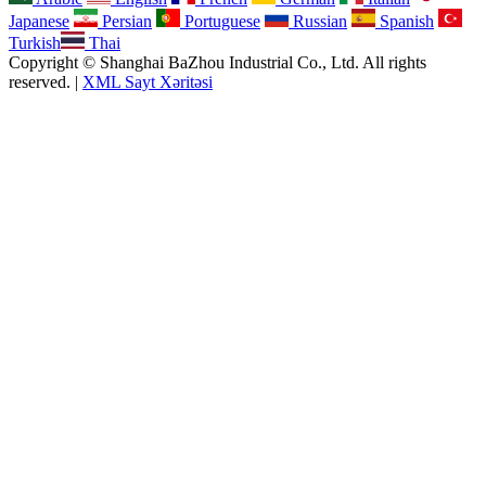
Japanese
Persian
Portuguese
Russian
Spanish
Turkish
Thai
Copyright © Shanghai BaZhou Industrial Co., Ltd. All rights
reserved. |
XML Sayt Xəritəsi