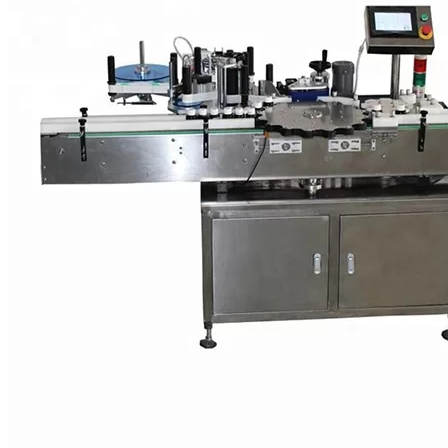
Etiketleme avadanlığının qida istehsal edən şirkətlərə və içki istehsal
edən şirkətlərə göstərdiyi ən əhəmiyyətli təsir məhsuldarlıqdır.
Ümumiyyətlə, insanların əksəriyyəti saatda yüzə qədər məhsulu
etiketləməyi bacarır və bu etiketlər keyfiyyətcə dəyişir, məhsul
ətrafında hərəkət edir və tam yapışmır. Etiketleme avadanlığınızın
təyin etdiyi daha yüksək həddi qarşılamaq üçün istehsal xəttinizi
inkişaf etdirdikdə daha çox məhsulu qapıdan daha sürətli
çıxaracaqsınız. Doğru etiket tətbiqetmə maşını, hər ay daha çox
satdığınız üçün qısa müddətdə özünü ödəyəcəkdir.
Sürət və məhsuldarlıq
Qida məhsulları əl ilə etiketləndikdə, işçilərin çoxu saatda yüzə
qədər məhsulu əl ilə verə bilər və yerləşdirilməsində fərqlənməyə
meyllidir. Yarı və tam avtomatik etiketləmə maşınları təxminləri
tənlikdən çıxarır və qida qablarını sabit bir sürətlə ötürərək
məhsuldarlığı saatda təxminən beş yüz məhsula çatdırır. Etiketleme
avadanlığınızın təyin etdiyi daha yüksək eşik səviyyəsinə çatmaq
üçün istehsal xəttinizi yüksəltdiyiniz zaman daha tez qapıdan daha
çox çıxacaqsınız. Doğru etiket tətbiqetmə maşını, hər ay daha çox
satdığınız üçün qısa müddətdə özünü ödəyəcəkdir.
Maliyyət və keyfiyyət
Tam ölçülü avtomatik etiketləmə maşını əvvəldən əhəmiyyətli bir