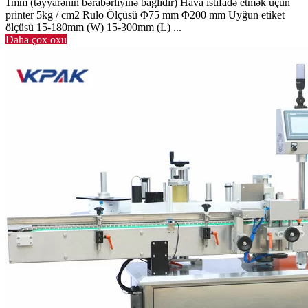
1mm (təyyarənin bərabərliyinə bağlıdır) Hava istifadə etmək üçün
printer 5kg / cm2 Rulo Ölçüsü Φ75 mm Φ200 mm Uyğun etiket
ölçüsü 15-180mm (W) 15-300mm (L) ...
Daha çox oxu