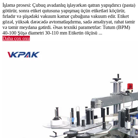
İşləmə prosesi: Çubuq avadanlıq işləyərkən qatran yapışdırıcı (pasta)
götürür, sonra etiket qutusuna yapışmaq üçün etiketləri köçürür,
fırladır və şüşədəki vakuum kəmər çubuğuna vakuum edir. Etiket
gözəl, yüksək dərəcədə avtomatlaşdırma, sadə əməliyyat, rahat təmir
və təmir meydana gətirdi. Əsas texniki parametrlər: Tutum (BPM)
40-100 Şüşə diametri 30-110 mm Etiketin ölçüsü ...
Daha çox oxu