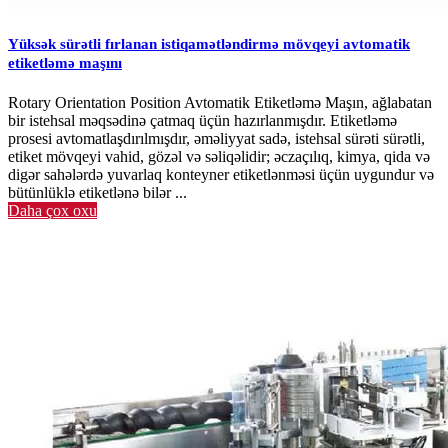
investisiya kimi görünsə də, uzunmüddətli dövrdə sizə əhəmiyyətli
dərəcədə qənaət edə bilər və ümumi marka görünüşünüzü
Yüksək sürətli fırlanan istiqamətləndirmə mövqeyi avtomatik
yaxşılaşdırır. Etiketləmə əməliyyatları üçün daha az işçi saat sərf
etiketləmə maşını
edəcək və yeni maşınınızı idarə etmək üçün əlinizdə bir operatorun
olması ilə etiketləmə mərhələsində əmək xərclərinizi azalda
bilməlisiniz. Ayrıca, peşəkar səviyyəli bir etiketləyicinin
Rotary Orientation Position Avtomatik Etiketləmə Maşın, ağlabatan
təkmilləşdirilmiş dəqiqliyi və etibarlılığı ilə daha az qüsurlu məhsula
bir istehsal məqsədinə çatmaq üçün hazırlanmışdır. Etiketləmə
sahib olacaqsınız və tullantılarda azalma görəcəksiniz. Avtomatik bir
prosesi avtomatlaşdırılmışdır, əməliyyat sadə, istehsal sürəti sürətli,
etiketləmə maşınının alınması, bütövlükdə əməliyyatınıza verdiyi
etiket mövqeyi vahid, gözəl və səliqəlidir; əczaçılıq, kimya, qida və
həqiqi dəyərlə müqayisədə solğun olacaqdır.
digər sahələrdə yuvarlaq konteyner etiketlənməsi üçün uygundur və
bütünlüklə etiketlənə bilər ...
Daha çox oxu