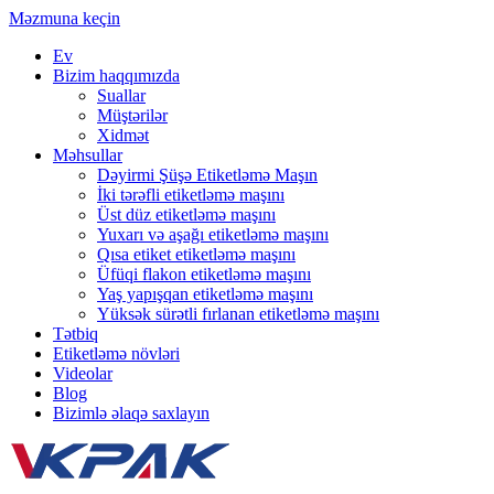
Məzmuna keçin
Ev
Bizim haqqımızda
Suallar
Müştərilər
Xidmət
Məhsullar
Dəyirmi Şüşə Etiketləmə Maşın
İki tərəfli etiketləmə maşını
Üst düz etiketləmə maşını
Yuxarı və aşağı etiketləmə maşını
Qısa etiket etiketləmə maşını
Üfüqi flakon etiketləmə maşını
Yaş yapışqan etiketləmə maşını
Yüksək sürətli fırlanan etiketləmə maşını
Tətbiq
Etiketləmə növləri
Videolar
Blog
Bizimlə əlaqə saxlayın