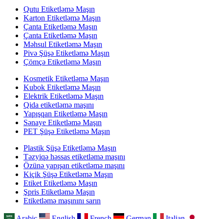
Qutu Etiketləmə Maşın
Karton Etiketləmə Maşın
Çanta Etiketləmə Maşın
Çanta Etiketləmə Maşın
Məhsul Etiketləmə Maşın
Pivə Şüşə Etiketləmə Maşın
Çömçə Etiketləmə Maşın
Kosmetik Etiketləmə Maşın
Kubok Etiketləmə Maşın
Elektrik Etiketləmə Maşın
Qida etiketləmə maşını
Yapışqan Etiketləmə Maşın
Sənaye Etiketləmə Maşın
PET Şüşə Etiketləmə Maşın
Plastik Şüşə Etiketləmə Maşın
Təzyiqə həssas etiketləmə maşını
Özünə yapışan etiketləmə maşını
Kiçik Şüşə Etiketləmə Maşın
Etiket Etiketləmə Maşın
Şpris Etiketləmə Maşın
Etiketləmə maşınını sarın
Arabic
English
French
German
Italian