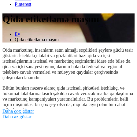
Pinterest
Qida etiketləmə maşını
Ev
Qida etiketləmə maşını
Qida marketinqi insanların satın almağı seçdikləri şeylərə güclü təsir
göstərir. İstehlakçı tələbi və gözləntiləri bəzi qida və içki
istehsalçılarının istehsal və marketinq seçimlərini idarə edə bilsə də,
qida və içki sənayesi oyunçularının hələ də federal və regional
tələblərə cavab vermələri və müəyyən qaydalar çərçivəsində
çalışmaları lazımdır.
Bütün bunları nəzərə alaraq qida istehsalı şirkətləri istehlakçı və
hökumət tələblərinə təsirli şəkildə cavab verəcək marka qablaşdırma
və marketinq kampaniyaları yaratmalıdırlar. Bu problemlərin həlli
üçün düşünüləsi bir çox şey olsa da, diqqətə layiq olan bir cəhət
etiketləmədir.
Daha çox göstər
Daha az göstər
İstər qida qablaşdırma prosesi asanlaşdırmaq üçün qida istehsalı ilə
paralel olaraq aparılsın, istərsə də ayrı bir qablaşdırma tədarükçüsü
kimi işləyin, bu məqalədəki etiket anlayışları hər ikisinə şamil
olunur.