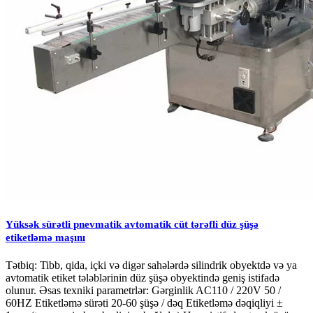
Yüksək sürətli pnevmatik avtomatik cüt tərəfli düz şüşə
etiketləmə maşını
Tətbiq: Tibb, qida, içki və digər sahələrdə silindrik obyektdə və ya
avtomatik etiket tələblərinin düz şüşə obyektində geniş istifadə
olunur. Əsas texniki parametrlər: Gərginlik AC110 / 220V 50 /
60HZ Etiketləmə sürəti 20-60 şüşə / dəq Etiketləmə dəqiqliyi ±