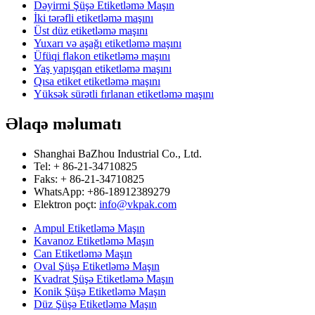
Dəyirmi Şüşə Etiketləmə Maşın
İki tərəfli etiketləmə maşını
Üst düz etiketləmə maşını
Yuxarı və aşağı etiketləmə maşını
Üfüqi flakon etiketləmə maşını
Yaş yapışqan etiketləmə maşını
Qısa etiket etiketləmə maşını
Yüksək sürətli fırlanan etiketləmə maşını
Əlaqə məlumatı
Shanghai BaZhou Industrial Co., Ltd.
Tel: + 86-21-34710825
Faks: + 86-21-34710825
WhatsApp: +86-18912389279
Elektron poçt:
info@vkpak.com
Ampul Etiketləmə Maşın
Kavanoz Etiketləmə Maşın
Can Etiketləmə Maşın
Oval Şüşə Etiketləmə Maşın
Kvadrat Şüşə Etiketləmə Maşın
Konik Şüşə Etiketləmə Maşın
Düz Şüşə Etiketləmə Maşın