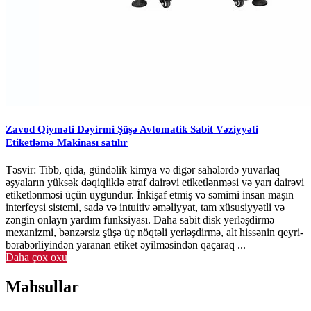
Zavod Qiyməti Dəyirmi Şüşə Avtomatik Sabit Vəziyyəti
Etiketləmə Makinası satılır
Təsvir: Tibb, qida, gündəlik kimya və digər sahələrdə yuvarlaq
əşyaların yüksək dəqiqliklə ətraf dairəvi etiketlənməsi və yarı dairəvi
etiketlənməsi üçün uygundur. İnkişaf etmiş və səmimi insan maşın
interfeysi sistemi, sadə və intuitiv əməliyyat, tam xüsusiyyətli və
zəngin onlayn yardım funksiyası. Daha sabit disk yerləşdirmə
mexanizmi, bənzərsiz şüşə üç nöqtəli yerləşdirmə, alt hissənin qeyri-
bərabərliyindən yaranan etiket əyilməsindən qaçaraq ...
Daha çox oxu
Məhsullar