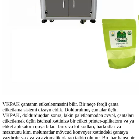
VKPAK çantanın etiketlənməsini bilir. Bir neçə fərqli çanta
etiketləmə sistemi dizayn etdik. Doldurulmuş çantalar üçün
VKPAK, doldurduqdan sonra, lakin paletlənmədən əvvəl, çantaları
etiketləmək üçün istehsal xəttinizə bir etiket printer-aplikatoru və ya
etiket aplikatoru qoya bilər. Tarix və lot kodları, barkodlar və
məzmunu kimi məlumatlar mövcud konveyer xəttindəki çantaya
yazdırılır və / və ya avtomatik olaraq tətbiq olunur. Bu, hər hansı bir