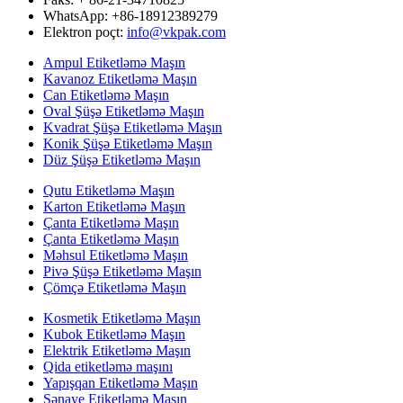
WhatsApp: +86-18912389279
Elektron poçt:
info@vkpak.com
Ampul Etiketləmə Maşın
Kavanoz Etiketləmə Maşın
Can Etiketləmə Maşın
Oval Şüşə Etiketləmə Maşın
Kvadrat Şüşə Etiketləmə Maşın
Konik Şüşə Etiketləmə Maşın
Düz Şüşə Etiketləmə Maşın
Qutu Etiketləmə Maşın
Karton Etiketləmə Maşın
Çanta Etiketləmə Maşın
Çanta Etiketləmə Maşın
Məhsul Etiketləmə Maşın
Pivə Şüşə Etiketləmə Maşın
Çömçə Etiketləmə Maşın
Kosmetik Etiketləmə Maşın
Kubok Etiketləmə Maşın
Elektrik Etiketləmə Maşın
Qida etiketləmə maşını
Yapışqan Etiketləmə Maşın
Sənaye Etiketləmə Maşın