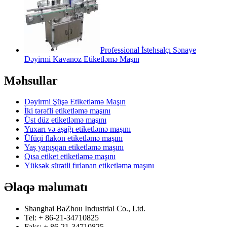
Professional İstehsalçı Sənaye
Dəyirmi Kavanoz Etiketləmə Maşın
Məhsullar
Dəyirmi Şüşə Etiketləmə Maşın
İki tərəfli etiketləmə maşını
Üst düz etiketləmə maşını
Yuxarı və aşağı etiketləmə maşını
Üfüqi flakon etiketləmə maşını
Yaş yapışqan etiketləmə maşını
Qısa etiket etiketləmə maşını
Yüksək sürətli fırlanan etiketləmə maşını
Əlaqə məlumatı
Shanghai BaZhou Industrial Co., Ltd.
Tel: + 86-21-34710825
Faks: + 86-21-34710825