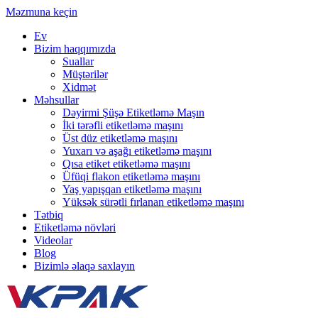
Məzmuna keçin
Ev
Bizim haqqımızda
Suallar
Müştərilər
Xidmət
Məhsullar
Dəyirmi Şüşə Etiketləmə Maşın
İki tərəfli etiketləmə maşını
Üst düz etiketləmə maşını
Yuxarı və aşağı etiketləmə maşını
Qısa etiket etiketləmə maşını
Üfüqi flakon etiketləmə maşını
Yaş yapışqan etiketləmə maşını
Yüksək sürətli fırlanan etiketləmə maşını
Tətbiq
Etiketləmə növləri
Videolar
Blog
Bizimlə əlaqə saxlayın