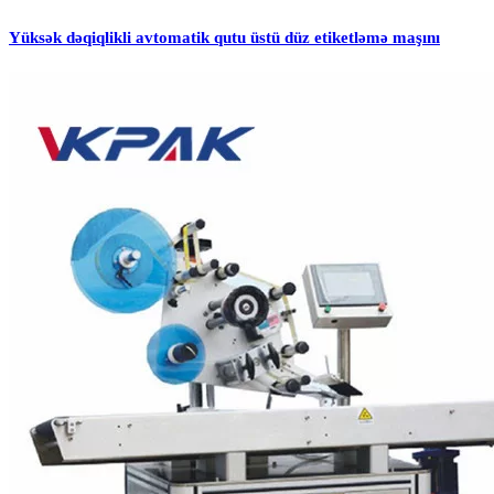
Yüksək dəqiqlikli avtomatik qutu üstü düz etiketləmə maşını