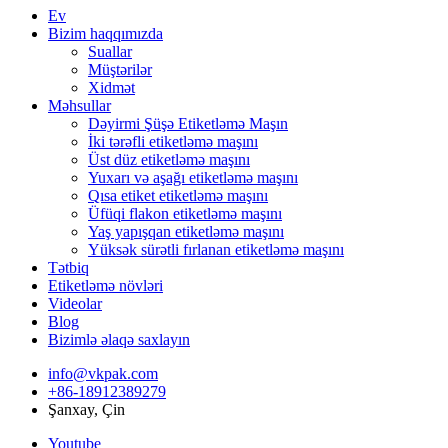
Ev
Bizim haqqımızda
Suallar
Müştərilər
Xidmət
Məhsullar
Dəyirmi Şüşə Etiketləmə Maşın
İki tərəfli etiketləmə maşını
Üst düz etiketləmə maşını
Yuxarı və aşağı etiketləmə maşını
Qısa etiket etiketləmə maşını
Üfüqi flakon etiketləmə maşını
Yaş yapışqan etiketləmə maşını
Yüksək sürətli fırlanan etiketləmə maşını
Tətbiq
Etiketləmə növləri
Videolar
Blog
Bizimlə əlaqə saxlayın
info@vkpak.com
+86-18912389279
Şanxay, Çin
Youtube