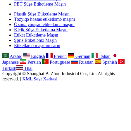
PET Şüşə Etiketləmə Maşın
Plastik Şüşə Etiketləmə Maşın
Təzyiqə həssas etiketləmə maşını
Özünə yapışan etiketləmə maşını
Kiçik Şüşə Etiketləmə Maşın
Etiket Etiketləmə Maşın
Şpris Etiketləmə Maşın
Etiketləmə maşınını sarın
Arabic
English
French
German
Italian
Japanese
Persian
Portuguese
Russian
Spanish
Turkish
Thai
Copyright © Shanghai BaZhou Industrial Co., Ltd. All rights
reserved. |
XML Sayt Xəritəsi