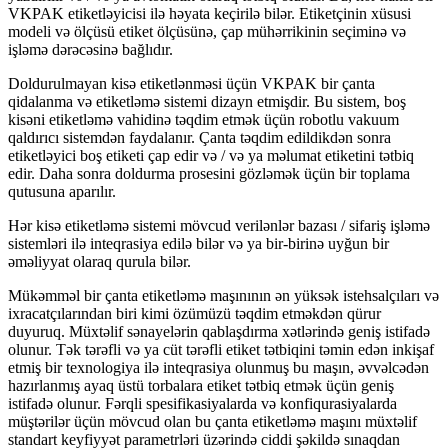
VKPAK etiketləyicisi ilə həyata keçirilə bilər. Etiketçinin xüsusi
modeli və ölçüsü etiket ölçüsünə, çap mühərrikinin seçiminə və
işləmə dərəcəsinə bağlıdır.
Doldurulmayan kisə etiketlənməsi üçün VKPAK bir çanta
qidalanma və etiketləmə sistemi dizayn etmişdir. Bu sistem, boş
kisəni etiketləmə vahidinə təqdim etmək üçün robotlu vakuum
qaldırıcı sistemdən faydalanır. Çanta təqdim edildikdən sonra
etiketləyici boş etiketi çap edir və / və ya məlumat etiketini tətbiq
edir. Daha sonra doldurma prosesini gözləmək üçün bir toplama
qutusuna aparılır.
Hər kisə etiketləmə sistemi mövcud verilənlər bazası / sifariş işləmə
sistemləri ilə inteqrasiya edilə bilər və ya bir-birinə uyğun bir
əməliyyat olaraq qurula bilər.
Mükəmməl bir çanta etiketləmə maşınının ən yüksək istehsalçıları və
ixracatçılarından biri kimi özümüzü təqdim etməkdən qürur
duyuruq. Müxtəlif sənayelərin qablaşdırma xətlərində geniş istifadə
olunur. Tək tərəfli və ya cüt tərəfli etiket tətbiqini təmin edən inkişaf
etmiş bir texnologiya ilə inteqrasiya olunmuş bu maşın, əvvəlcədən
hazırlanmış ayaq üstü torbalara etiket tətbiq etmək üçün geniş
istifadə olunur. Fərqli spesifikasiyalarda və konfiqurasiyalarda
müştərilər üçün mövcud olan bu çanta etiketləmə maşını müxtəlif
standart keyfiyyət parametrləri üzərində ciddi şəkildə sınaqdan