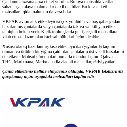
Çantanın arxasına arxa etiket vurulur. Buraya məhsulda verilən
sahəni aşan əlavə məlumatlar daxil ola bilər. Bu kisə etiketi
məhsullara qida məlumatı da verə bilər.
VKPAK avtomatik etiketleyicisi çox yönlüdür və boş qabaqcadan
hazırlanmış çantalarda və ya çantalarda tək və ya ikili yan etiket
tətbiqinə imkan verir. Kiçik toplu işlərdə geniş çeşidli məhsullara
xitab etməsi lazım olan istehsal mühitləri üçün idealdır.
Xüsusi olaraq hazırlanmış kisə etiketləyiciləri yığınlarda təqdim
olunan və örtüklü bir yığına çatdırılan çantaların üst və alt hissələrini
etiketləyir. Məhsul nümunələri bunlarla məhdudlaşmır: Qəhvə,
THC, Marixuana, Marixuana ilə əlaqəli məhsullar, Ədviyyatlar.
Çanta etiketləmə həllinə ehtiyacınız olduqda, VKPAK tələblərinizi
qarşılamaq üçün aşağıdakı məhsulları təqdim edir