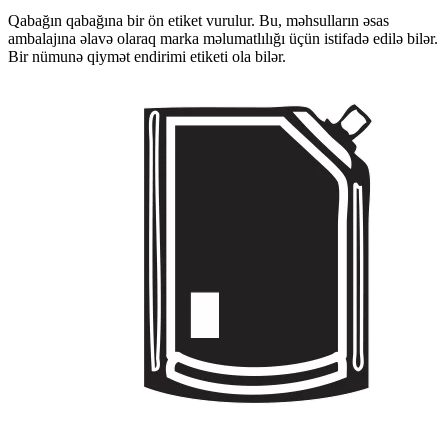
Qabağın qabağına bir ön etiket vurulur. Bu, məhsulların əsas
ambalajına əlavə olaraq marka məlumatlılığı üçün istifadə edilə bilər.
Bir nümunə qiymət endirimi etiketi ola bilər.