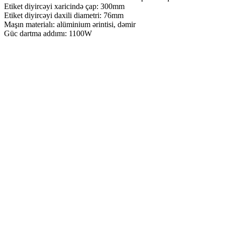
Etiket diyircəyi xaricində çap: 300mm
Etiket diyircəyi daxili diametri: 76mm
Maşın materialı: alüminium ərintisi, dəmir
Güc dartma addımı: 1100W