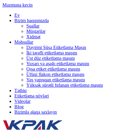
Məzmuna keçin
Ev
Bizim haqqımızda
Suallar
Müştərilər
Xidmət
Məhsullar
Dəyirmi Şüşə Etiketləmə Maşın
İki tərəfli etiketləmə maşını
Üst düz etiketləmə maşını
Yuxarı və aşağı etiketləmə maşını
Qısa etiket etiketləmə maşını
Üfüqi flakon etiketləmə maşını
Yaş yapışqan etiketləmə maşını
Yüksək sürətli fırlanan etiketləmə maşını
Tətbiq
Etiketləmə növləri
Videolar
Blog
Bizimlə əlaqə saxlayın