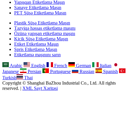
Yapışqan Etiketləmə Maşın
Sənaye Etiketləmə Maşın
PET Şüşə Etiketləmə Maşın
Plastik Şüşə Etiketləmə Maşın
Təzyiqə həssas etiketləmə maşını
Özünə yapışan etiketləmə maşını
Kiçik Şüşə Etiketləmə Maşın
Etiket Etiketləmə Maşın
Şpris Etiketləmə Maşın
Etiketləmə maşınını sarın
Arabic
English
French
German
Italian
Japanese
Persian
Portuguese
Russian
Spanish
Turkish
Thai
Copyright © Shanghai BaZhou Industrial Co., Ltd. All rights
reserved. |
XML Sayt Xəritəsi