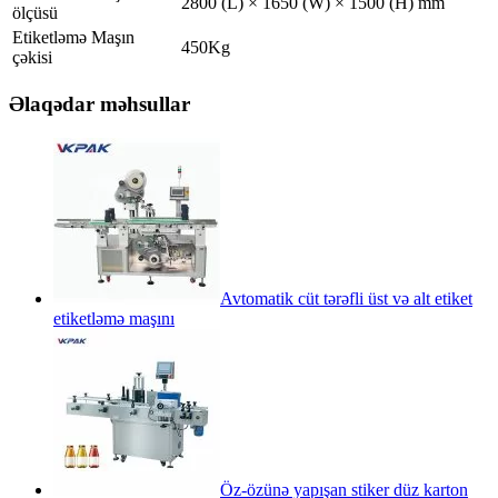
2800 (L) × 1650 (W) × 1500 (H) mm
ölçüsü
Etiketləmə Maşın
450Kg
çəkisi
Əlaqədar məhsullar
Avtomatik cüt tərəfli üst və alt etiket
etiketləmə maşını
Öz-özünə yapışan stiker düz karton