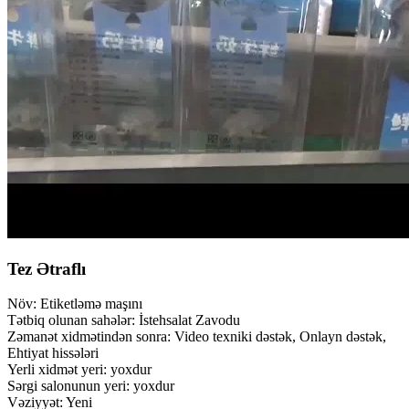
Tez Ətraflı
Növ: Etiketləmə maşını
Tətbiq olunan sahələr: İstehsalat Zavodu
Zəmanət xidmətindən sonra: Video texniki dəstək, Onlayn dəstək,
Ehtiyat hissələri
Yerli xidmət yeri: yoxdur
Sərgi salonunun yeri: yoxdur
Vəziyyət: Yeni