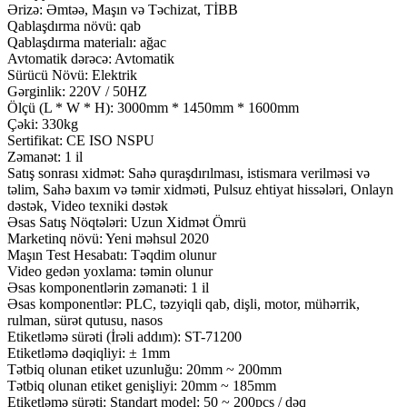
Ərizə: Əmtəə, Maşın və Təchizat, TİBB
Qablaşdırma növü: qab
Qablaşdırma materialı: ağac
Avtomatik dərəcə: Avtomatik
Sürücü Növü: Elektrik
Gərginlik: 220V / 50HZ
Ölçü (L * W * H): 3000mm * 1450mm * 1600mm
Çəki: 330kg
Sertifikat: CE ISO NSPU
Zəmanət: 1 il
Satış sonrası xidmət: Sahə quraşdırılması, istismara verilməsi və
təlim, Sahə baxım və təmir xidməti, Pulsuz ehtiyat hissələri, Onlayn
dəstək, Video texniki dəstək
Əsas Satış Nöqtələri: Uzun Xidmət Ömrü
Marketinq növü: Yeni məhsul 2020
Maşın Test Hesabatı: Təqdim olunur
Video gedən yoxlama: təmin olunur
Əsas komponentlərin zəmanəti: 1 il
Əsas komponentlər: PLC, təzyiqli qab, dişli, motor, mühərrik,
rulman, sürət qutusu, nasos
Etiketləmə sürəti (İrəli addım): ST-71200
Etiketləmə dəqiqliyi: ± 1mm
Tətbiq olunan etiket uzunluğu: 20mm ~ 200mm
Tətbiq olunan etiket genişliyi: 20mm ~ 185mm
Etiketləmə sürəti: Standart model: 50 ~ 200pcs / dəq