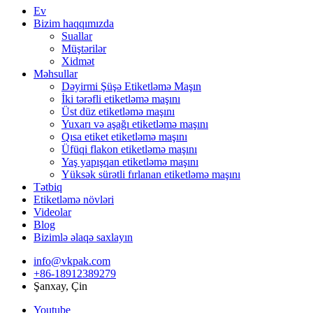
Ev
Bizim haqqımızda
Suallar
Müştərilər
Xidmət
Məhsullar
Dəyirmi Şüşə Etiketləmə Maşın
İki tərəfli etiketləmə maşını
Üst düz etiketləmə maşını
Yuxarı və aşağı etiketləmə maşını
Qısa etiket etiketləmə maşını
Üfüqi flakon etiketləmə maşını
Yaş yapışqan etiketləmə maşını
Yüksək sürətli fırlanan etiketləmə maşını
Tətbiq
Etiketləmə növləri
Videolar
Blog
Bizimlə əlaqə saxlayın
info@vkpak.com
+86-18912389279
Şanxay, Çin
Youtube