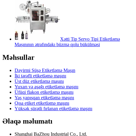
Xətti Tip Servo Tipi Etiketləmə
Maşınının ətrafındakı büzmə qolu bükülməsi
Məhsullar
Dəyirmi Şüşə Etiketləmə Maşın
İki tərəfli etiketləmə maşını
Üst düz etiketləmə maşını
Yuxarı və aşağı etiketləmə maşını
Üfüqi flakon etiketləmə maşını
Yaş yapışqan etiketləmə maşını
Qısa etiket etiketləmə maşını
Yüksək sürətli fırlanan etiketləmə maşını
Əlaqə məlumatı
Shanghai BaZhou Industrial Co., Ltd.