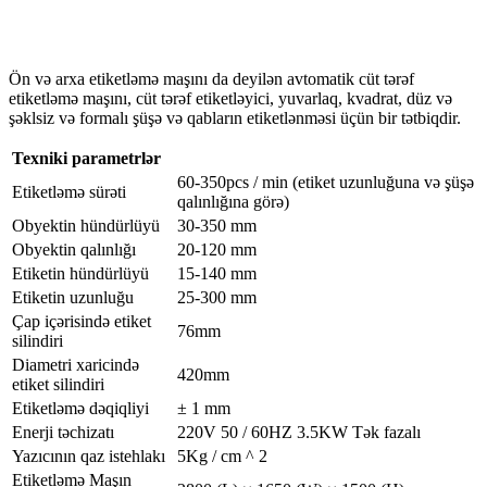
Ön və arxa etiketləmə maşını da deyilən avtomatik cüt tərəf
etiketləmə maşını, cüt tərəf etiketləyici, yuvarlaq, kvadrat, düz və
şəklsiz və formalı şüşə və qabların etiketlənməsi üçün bir tətbiqdir.
Texniki parametrlər
60-350pcs / min (etiket uzunluğuna və şüşə
Etiketləmə sürəti
qalınlığına görə)
Obyektin hündürlüyü
30-350 mm
Obyektin qalınlığı
20-120 mm
Etiketin hündürlüyü
15-140 mm
Etiketin uzunluğu
25-300 mm
Çap içərisində etiket
76mm
silindiri
Diametri xaricində
420mm
etiket silindiri
Etiketləmə dəqiqliyi
± 1 mm
Enerji təchizatı
220V 50 / 60HZ 3.5KW Tək fazalı
Yazıcının qaz istehlakı
5Kg / cm ^ 2
Etiketləmə Maşın