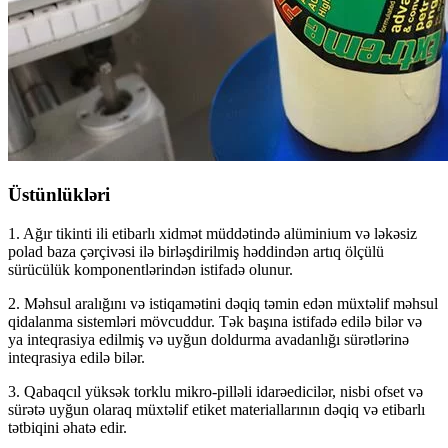
Üstünlükləri
1. Ağır tikinti ili etibarlı xidmət müddətində alüminium və ləkəsiz
polad baza çərçivəsi ilə birləşdirilmiş həddindən artıq ölçülü
sürücülük komponentlərindən istifadə olunur.
2. Məhsul aralığını və istiqamətini dəqiq təmin edən müxtəlif məhsul
qidalanma sistemləri mövcuddur. Tək başına istifadə edilə bilər və
ya inteqrasiya edilmiş və uyğun doldurma avadanlığı sürətlərinə
inteqrasiya edilə bilər.
3. Qabaqcıl yüksək torklu mikro-pilləli idarəedicilər, nisbi ofset və
sürətə uyğun olaraq müxtəlif etiket materiallarının dəqiq və etibarlı
tətbiqini əhatə edir.