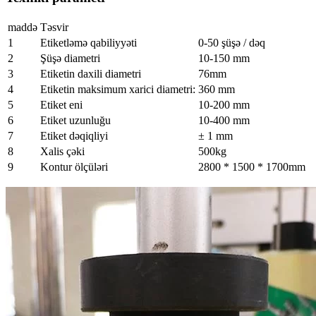
maddə
Təsvir
1
Etiketləmə qabiliyyəti
0-50 şüşə / dəq
2
Şüşə diametri
10-150 mm
3
Etiketin daxili diametri
76mm
4
Etiketin maksimum xarici diametri:
360 mm
5
Etiket eni
10-200 mm
6
Etiket uzunluğu
10-400 mm
7
Etiket dəqiqliyi
± 1 mm
8
Xalis çəki
500kg
9
Kontur ölçüləri
2800 * 1500 * 1700mm