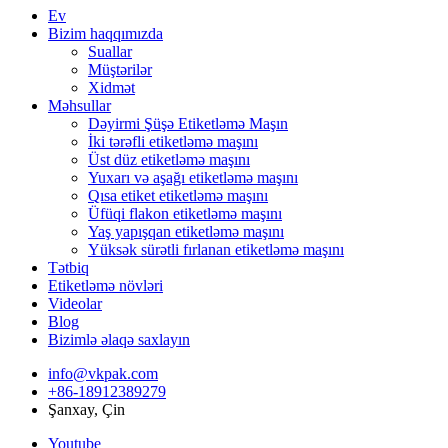
Ev
Bizim haqqımızda
Suallar
Müştərilər
Xidmət
Məhsullar
Dəyirmi Şüşə Etiketləmə Maşın
İki tərəfli etiketləmə maşını
Üst düz etiketləmə maşını
Yuxarı və aşağı etiketləmə maşını
Qısa etiket etiketləmə maşını
Üfüqi flakon etiketləmə maşını
Yaş yapışqan etiketləmə maşını
Yüksək sürətli fırlanan etiketləmə maşını
Tətbiq
Etiketləmə növləri
Videolar
Blog
Bizimlə əlaqə saxlayın
info@vkpak.com
+86-18912389279
Şanxay, Çin
Youtube