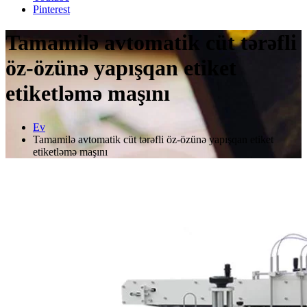
Pinterest
Tamamilə avtomatik cüt tərəfli
öz-özünə yapışqan etiket
etiketləmə maşını
Ev
Tamamilə avtomatik cüt tərəfli öz-özünə yapışqan etiket
etiketləmə maşını