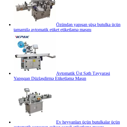
Özündən yapışan şüşə butulka üçün
tamamilə avtomatik etiket etiketləmə maşını
Avtomatik Üst Səth Təyyarəsi
Yapışqan Düzləşdirmə Etiketləmə Maşın
Ev heyvanları üçün butulkalar üçün