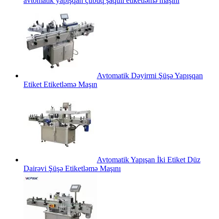
avtomatik yapışqan çubuq şaquli etiketləmə maşını
Avtomatik Dəyirmi Şüşə Yapışqan
Etiket Etiketləmə Maşın
Avtomatik Yapışan İki Etiket Düz
Dairəvi Şüşə Etiketləmə Maşını