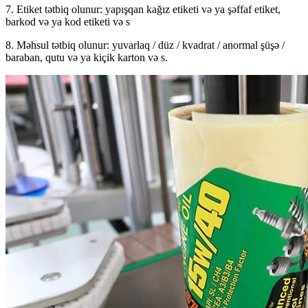
7. Etiket tətbiq olunur: yapışqan kağız etiketi və ya şəffaf etiket,
barkod və ya kod etiketi və s
8. Məhsul tətbiq olunur: yuvarlaq / düz / kvadrat / anormal şüşə /
baraban, qutu və ya kiçik karton və s.