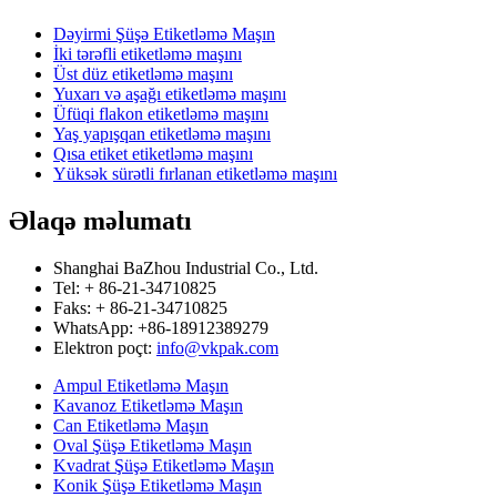
Dəyirmi Şüşə Etiketləmə Maşın
İki tərəfli etiketləmə maşını
Üst düz etiketləmə maşını
Yuxarı və aşağı etiketləmə maşını
Üfüqi flakon etiketləmə maşını
Yaş yapışqan etiketləmə maşını
Qısa etiket etiketləmə maşını
Yüksək sürətli fırlanan etiketləmə maşını
Əlaqə məlumatı
Shanghai BaZhou Industrial Co., Ltd.
Tel: + 86-21-34710825
Faks: + 86-21-34710825
WhatsApp: +86-18912389279
Elektron poçt:
info@vkpak.com
Ampul Etiketləmə Maşın
Kavanoz Etiketləmə Maşın
Can Etiketləmə Maşın
Oval Şüşə Etiketləmə Maşın
Kvadrat Şüşə Etiketləmə Maşın
Konik Şüşə Etiketləmə Maşın