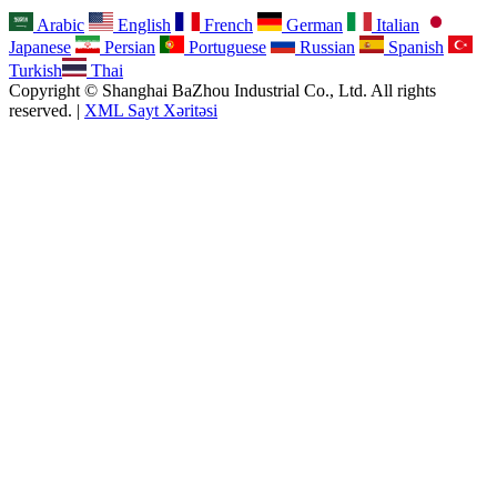
Arabic
English
French
German
Italian
Japanese
Persian
Portuguese
Russian
Spanish
Turkish
Thai
Copyright © Shanghai BaZhou Industrial Co., Ltd. All rights
reserved. |
XML Sayt Xəritəsi