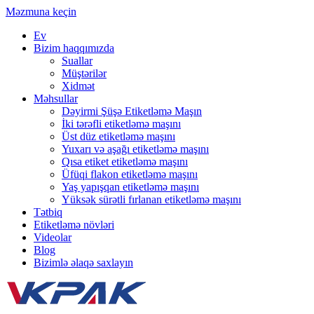
Məzmuna keçin
Ev
Bizim haqqımızda
Suallar
Müştərilər
Xidmət
Məhsullar
Dəyirmi Şüşə Etiketləmə Maşın
İki tərəfli etiketləmə maşını
Üst düz etiketləmə maşını
Yuxarı və aşağı etiketləmə maşını
Qısa etiket etiketləmə maşını
Üfüqi flakon etiketləmə maşını
Yaş yapışqan etiketləmə maşını
Yüksək sürətli fırlanan etiketləmə maşını
Tətbiq
Etiketləmə növləri
Videolar
Blog
Bizimlə əlaqə saxlayın