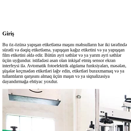
Giriş
Bu öz-özünə yapışan etiketləmə maşını məhsulların hər iki tərəfində
sürətli və dəqiq etiketləmə, yapışqan kağız etiketini və ya yapışqan
film etiketini əldə edir. Bütün əyri səthlər və ya yarım əyri səthlər
üçün uyğundur. istifadəsi asan olan inkişaf etmiş sensor ekran
interfeysi ilə. Avtomatik fotoelektrik algılama funksiyaları, məsələn,
şüşələr keçmədən etiketləri ləğv edin, etiketləri buraxmamaq və ya
tullantıların qarşısını almaq üçün maşın və ya siqnalizasiya
dayandırmağa ehtiyac yoxdur.