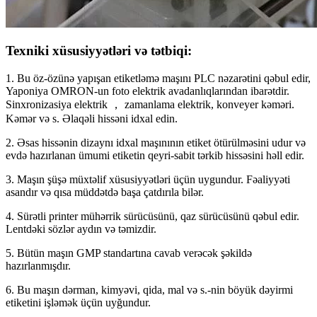
Texniki xüsusiyyətləri və tətbiqi:
1. Bu öz-özünə yapışan etiketləmə maşını PLC nəzarətini qəbul edir,
Yaponiya OMRON-un foto elektrik avadanlıqlarından ibarətdir.
Sinxronizasiya elektrik ， zamanlama elektrik, konveyer kəməri.
Kəmər və s. Əlaqəli hissəni idxal edin.
2. Əsas hissənin dizaynı idxal maşınının etiket ötürülməsini udur və
evdə hazırlanan ümumi etiketin qeyri-sabit tərkib hissəsini həll edir.
3. Maşın şüşə müxtəlif xüsusiyyətləri üçün uygundur. Fəaliyyəti
asandır və qısa müddətdə başa çatdırıla bilər.
4. Sürətli printer mühərrik sürücüsünü, qaz sürücüsünü qəbul edir.
Lentdəki sözlər aydın və təmizdir.
5. Bütün maşın GMP standartına cavab verəcək şəkildə
hazırlanmışdır.
6. Bu maşın dərman, kimyəvi, qida, mal və s.-nin böyük dəyirmi
etiketini işləmək üçün uyğundur.