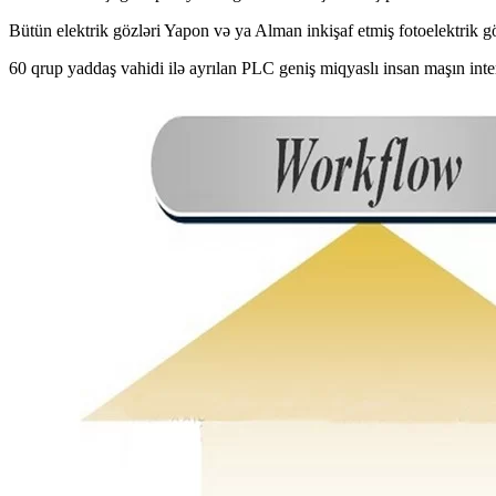
Bütün elektrik gözləri Yapon və ya Alman inkişaf etmiş fotoelektrik gö
60 qrup yaddaş vahidi ilə ayrılan PLC geniş miqyaslı insan maşın inter