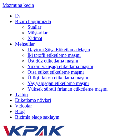
Məzmuna keçin
Ev
Bizim haqqımızda
Suallar
Müştərilər
Xidmət
Məhsullar
Dəyirmi Şüşə Etiketləmə Maşın
İki tərəfli etiketləmə maşını
Üst düz etiketləmə maşını
Yuxarı və aşağı etiketləmə maşını
Qısa etiket etiketləmə maşını
Üfüqi flakon etiketləmə maşını
Yaş yapışqan etiketləmə maşını
Yüksək sürətli fırlanan etiketləmə maşını
Tətbiq
Etiketləmə növləri
Videolar
Blog
Bizimlə əlaqə saxlayın