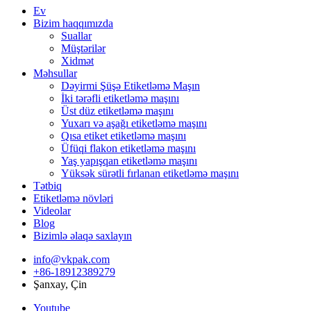
Ev
Bizim haqqımızda
Suallar
Müştərilər
Xidmət
Məhsullar
Dəyirmi Şüşə Etiketləmə Maşın
İki tərəfli etiketləmə maşını
Üst düz etiketləmə maşını
Yuxarı və aşağı etiketləmə maşını
Qısa etiket etiketləmə maşını
Üfüqi flakon etiketləmə maşını
Yaş yapışqan etiketləmə maşını
Yüksək sürətli fırlanan etiketləmə maşını
Tətbiq
Etiketləmə növləri
Videolar
Blog
Bizimlə əlaqə saxlayın
info@vkpak.com
+86-18912389279
Şanxay, Çin
Youtube