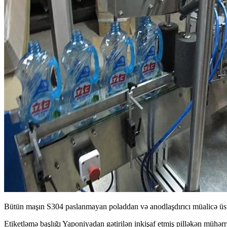
Bütün maşın S304 paslanmayan poladdan və anodlaşdırıcı müalicə üsul
Etiketləmə başlığı Yaponiyadan gətirilən inkişaf etmiş pilləkən mühərri