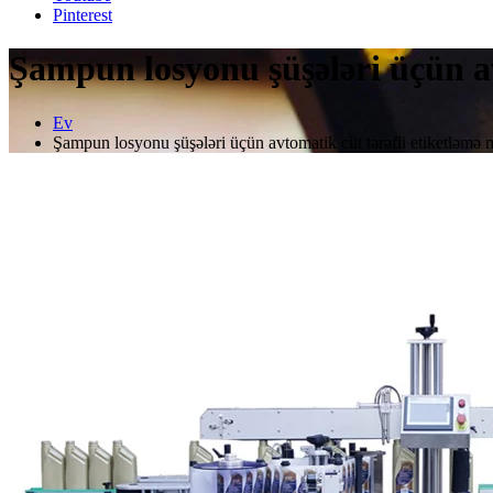
Pinterest
Şampun losyonu şüşələri üçün av
Ev
Şampun losyonu şüşələri üçün avtomatik cüt tərəfli etiketləmə 