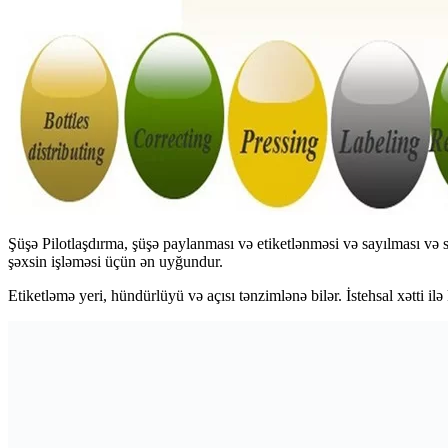
Şüşə Pilotlaşdırma, şüşə paylanması və etiketlənməsi və sayılması və
şəxsin işləməsi üçün ən uyğundur.
Etiketləmə yeri, hündürlüyü və açısı tənzimlənə bilər. İstehsal xətti ilə