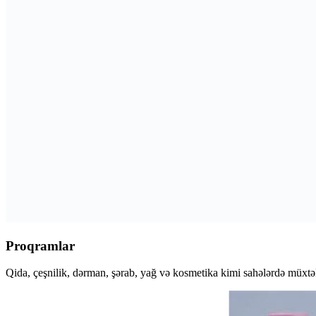
Proqramlar
Qida, çeşnilik, dərman, şərab, yağ və kosmetika kimi sahələrdə müxtəl