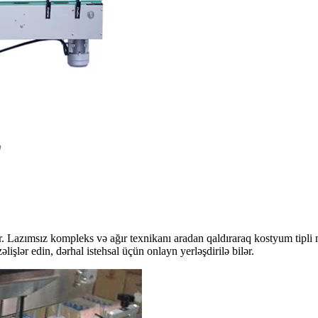
. Lazımsız kompleks və ağır texnikanı aradan qaldıraraq kostyum tipli
şlər edin, dərhal istehsal üçün onlayn yerləşdirilə bilər.