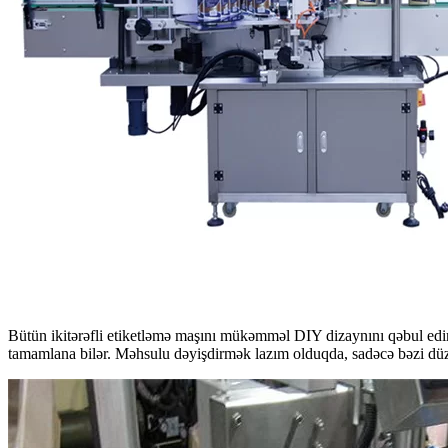
Bütün ikitərəfli etiketləmə maşını mükəmməl DIY dizaynını qəbul edir
tamamlana bilər. Məhsulu dəyişdirmək lazım olduqda, sadəcə bəzi düzəli