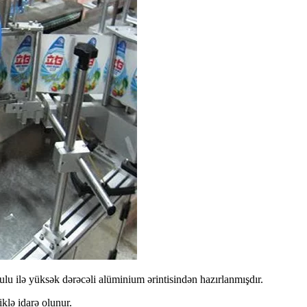
u ilə yüksək dərəcəli alüminium ərintisindən hazırlanmışdır.
klə idarə olunur.