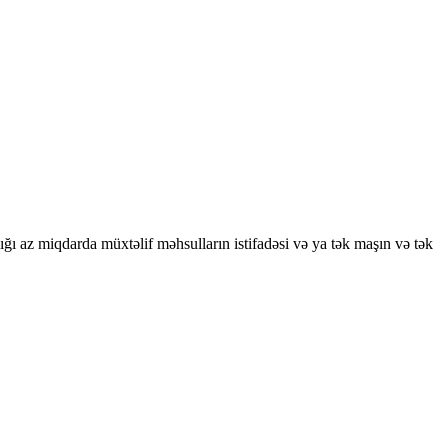
ı az miqdarda müxtəlif məhsulların istifadəsi və ya tək maşın və tək