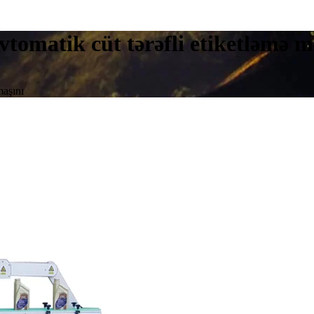
tomatik cüt tərəfli etiketləmə m
maşını