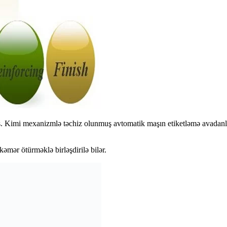
 s. Kimi mexanizmlə təchiz olunmuş avtomatik maşın etiketləmə avadanlığ
 kəmər ötürməklə birləşdirilə bilər.