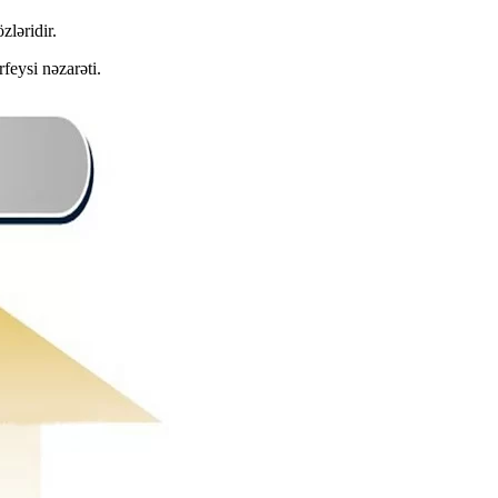
zləridir.
feysi nəzarəti.