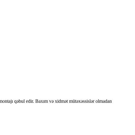
 montajı qəbul edir. Baxım və xidmət mütəxəssislər olmadan