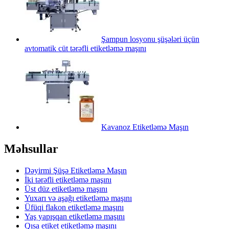
Şampun losyonu şüşələri üçün
avtomatik cüt tərəfli etiketləmə maşını
Kavanoz Etiketləmə Maşın
Məhsullar
Dəyirmi Şüşə Etiketləmə Maşın
İki tərəfli etiketləmə maşını
Üst düz etiketləmə maşını
Yuxarı və aşağı etiketləmə maşını
Üfüqi flakon etiketləmə maşını
Yaş yapışqan etiketləmə maşını
Qısa etiket etiketləmə maşını