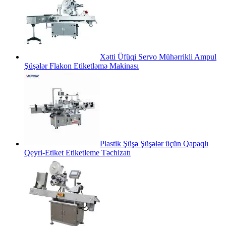
Xətti Üfüqi Servo Mühərrikli Ampul
Şüşələr Flakon Etiketləmə Makinası
Plastik Şüşə Şüşələr üçün Qapaqlı
Qeyri-Etiket Etiketleme Təchizatı