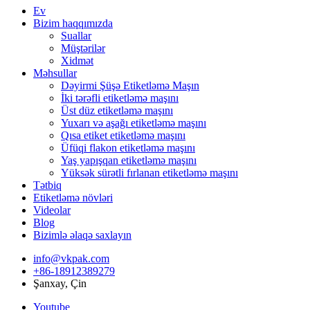
Ev
Bizim haqqımızda
Suallar
Müştərilər
Xidmət
Məhsullar
Dəyirmi Şüşə Etiketləmə Maşın
İki tərəfli etiketləmə maşını
Üst düz etiketləmə maşını
Yuxarı və aşağı etiketləmə maşını
Qısa etiket etiketləmə maşını
Üfüqi flakon etiketləmə maşını
Yaş yapışqan etiketləmə maşını
Yüksək sürətli fırlanan etiketləmə maşını
Tətbiq
Etiketləmə növləri
Videolar
Blog
Bizimlə əlaqə saxlayın
info@vkpak.com
+86-18912389279
Şanxay, Çin
Youtube