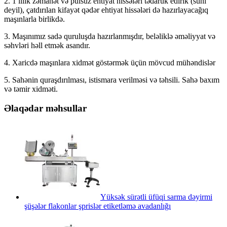
2. 1 illik zəmanət və pulsuz ehtiyat hissələri tədarük edirik (süni
deyil), çatdırılan kifayət qədər ehtiyat hissələri də hazırlayacağıq
maşınlarla birlikdə.
3. Maşınımız sadə quruluşda hazırlanmışdır, beləliklə əməliyyat və
səhvləri həll etmək asandır.
4. Xaricdə maşınlara xidmət göstərmək üçün mövcud mühəndislər
5. Sahənin quraşdırılması, istismara verilməsi və təhsili. Sahə baxım
və təmir xidməti.
Əlaqədar məhsullar
Yüksək sürətli üfüqi sarma dəyirmi
şüşələr flakonlar şprislər etiketləmə avadanlığı