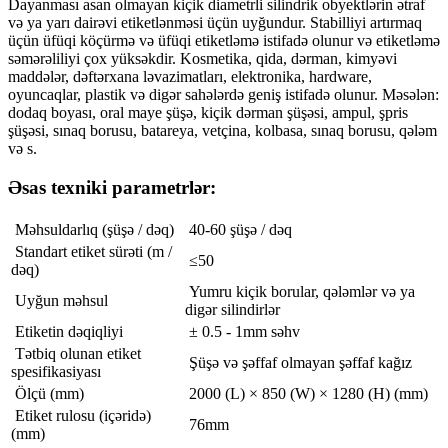
Dayanması asan olmayan kiçik diametrli silindrik obyektlərin ətraf
və ya yarı dairəvi etiketlənməsi üçün uyğundur. Stabilliyi artırmaq
üçün üfüqi köçürmə və üfüqi etiketləmə istifadə olunur və etiketləmə
səmərəliliyi çox yüksəkdir. Kosmetika, qida, dərman, kimyəvi
maddələr, dəftərxana ləvazimatları, elektronika, hardware,
oyuncaqlar, plastik və digər sahələrdə geniş istifadə olunur. Məsələn:
dodaq boyası, oral maye şüşə, kiçik dərman şüşəsi, ampul, şpris
şüşəsi, sınaq borusu, batareya, vetçina, kolbasa, sınaq borusu, qələm
və s.
Əsas texniki parametrlər:
Məhsuldarlıq (şüşə / dəq)
40-60 şüşə / dəq
Standart etiket sürəti (m /
≤50
dəq)
Yumru kiçik borular, qələmlər və ya
Uyğun məhsul
digər silindirlər
Etiketin dəqiqliyi
± 0.5 - 1mm səhv
Tətbiq olunan etiket
Şüşə və şəffaf olmayan şəffaf kağız
spesifikasiyası
Ölçü (mm)
2000 (L) × 850 (W) × 1280 (H) (mm)
Etiket rulosu (içəridə)
76mm
(mm)