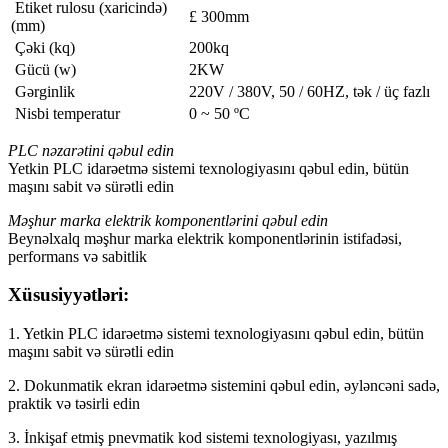
Etiket rulosu (xaricində)
£ 300mm
(mm)
Çəki (kq)
200kq
Gücü (w)
2KW
Gərginlik
220V / 380V, 50 / 60HZ, tək / üç fazlı
Nisbi temperatur
0 ~ 50 ºC
PLC nəzarətini qəbul edin
Yetkin PLC idarəetmə sistemi texnologiyasını qəbul edin, bütün
maşını sabit və sürətli edin
Məşhur marka elektrik komponentlərini qəbul edin
Beynəlxalq məşhur marka elektrik komponentlərinin istifadəsi,
performans və sabitlik
Xüsusiyyətləri:
1. Yetkin PLC idarəetmə sistemi texnologiyasını qəbul edin, bütün
maşını sabit və sürətli edin
2. Dokunmatik ekran idarəetmə sistemini qəbul edin, əyləncəni sadə,
praktik və təsirli edin
3. İnkişaf etmiş pnevmatik kod sistemi texnologiyası, yazılmış