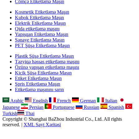
Çömçə Etiketləmə Maşın
Kosmetik Etiketləmə Maşın
Kubok Etiketləmə Maşın
Elektrik Etiketləmə Maşın
Qida etiketləmə maşını
Yapışqan Etiketləmə Maşın
Sənaye Etiketləmə Maşın
PET Şüşə Etiketləmə Maşın
Plastik Şüşə Etiketləmə Maşın
Təzyiqə həssas etiketləmə maşını
Özünə yapışan etiketləmə maşını
Kiçik Şüşə Etiketləmə Maşın
Etiket Etiketləmə Maşın
Şpris Etiketləmə Maşın
Etiketləmə maşınını sarın
Arabic
English
French
German
Italian
Japanese
Persian
Portuguese
Russian
Spanish
Turkish
Thai
Copyright © Shanghai BaZhou Industrial Co., Ltd. All rights
reserved. |
XML Sayt Xəritəsi