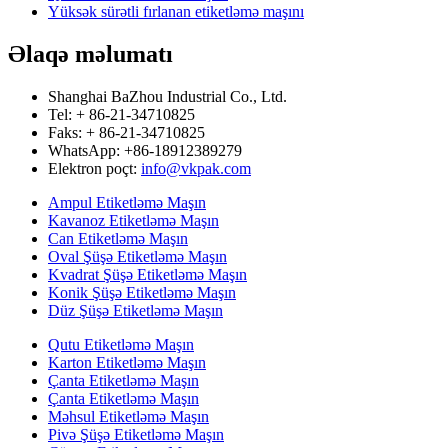
Yüksək sürətli fırlanan etiketləmə maşını
Əlaqə məlumatı
Shanghai BaZhou Industrial Co., Ltd.
Tel: + 86-21-34710825
Faks: + 86-21-34710825
WhatsApp: +86-18912389279
Elektron poçt:
info@vkpak.com
Ampul Etiketləmə Maşın
Kavanoz Etiketləmə Maşın
Can Etiketləmə Maşın
Oval Şüşə Etiketləmə Maşın
Kvadrat Şüşə Etiketləmə Maşın
Konik Şüşə Etiketləmə Maşın
Düz Şüşə Etiketləmə Maşın
Qutu Etiketləmə Maşın
Karton Etiketləmə Maşın
Çanta Etiketləmə Maşın
Çanta Etiketləmə Maşın
Məhsul Etiketləmə Maşın
Pivə Şüşə Etiketləmə Maşın