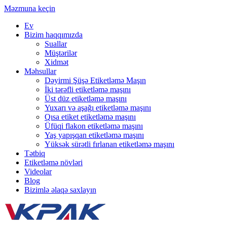
Məzmuna keçin
Ev
Bizim haqqımızda
Suallar
Müştərilər
Xidmət
Məhsullar
Dəyirmi Şüşə Etiketləmə Maşın
İki tərəfli etiketləmə maşını
Üst düz etiketləmə maşını
Yuxarı və aşağı etiketləmə maşını
Qısa etiket etiketləmə maşını
Üfüqi flakon etiketləmə maşını
Yaş yapışqan etiketləmə maşını
Yüksək sürətli fırlanan etiketləmə maşını
Tətbiq
Etiketləmə növləri
Videolar
Blog
Bizimlə əlaqə saxlayın