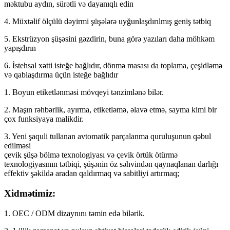
məktubu aydın, sürətli və dayanıqlı edin
4. Müxtəlif ölçülü dəyirmi şüşələrə uyğunlaşdırılmış geniş tətbiq
5. Ekstrüzyon şüşəsini gəzdirin, buna görə yazıları daha möhkəm
yapışdırın
6. İstehsal xətti isteğe bağlıdır, dönmə masası da toplama, çeşidləmə
və qablaşdırma üçün isteğe bağlıdır
1. Boyun etiketlənməsi mövqeyi tənzimlənə bilər.
2. Maşın rəhbərlik, ayırma, etiketləmə, əlavə etmə, sayma kimi bir
çox funksiyaya malikdir.
3. Yeni şaquli tullanan avtomatik parçalanma quruluşunun qəbul
edilməsi
çevik şüşə bölmə texnologiyası və çevik örtük ötürmə
texnologiyasının tətbiqi, şüşənin öz səhvindən qaynaqlanan darlığı
effektiv şəkildə aradan qaldırmaq və sabitliyi artırmaq;
Xidmətimiz:
1. OEC / ODM dizaynını təmin edə bilərik.